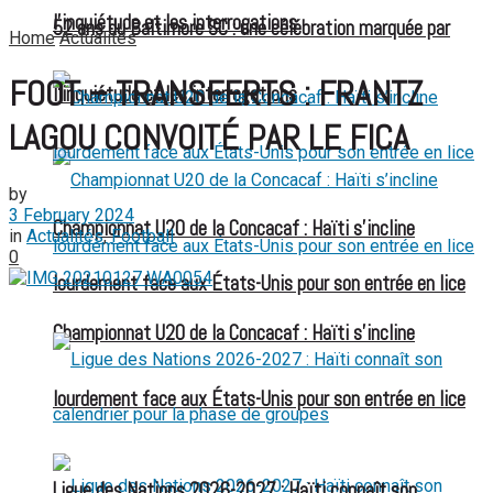
l’inquiétude et les interrogations
52 ans du Baltimore SC : une célébration marquée par
Home
Actualités
FOOT – TRANSFERTS : FRANTZ
l’inquiétude et les interrogations
LAGOU CONVOITÉ PAR LE FICA
by
3 February 2024
Championnat U20 de la Concacaf : Haïti s’incline
in
Actualités
,
Football
0
lourdement face aux États-Unis pour son entrée en lice
Championnat U20 de la Concacaf : Haïti s’incline
lourdement face aux États-Unis pour son entrée en lice
Ligue des Nations 2026-2027 : Haïti connaît son