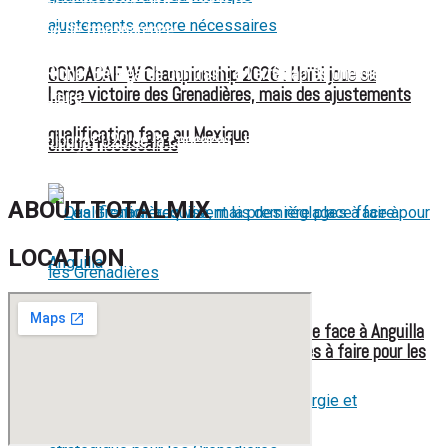
FIFA sous pression : l’UEFA et la Concacaf dénoncent un
manque de transparence
Jean-Ricner Bellegarde contraint à l’arrêt après une blessure
CONCACAF W Championship 2026 : Haïti joue sa
Large victoire des Grenadières, mais des ajustements
musculaire
qualification face au Mexique
Championnat U20 de la Concacaf : Haïti s’incline lourdement
encore nécessaires
face aux États-Unis pour son entrée en lice
ABOUT TOTALMIX
LOCATION
Les Grenadières visent la première place face à Anguilla
Qualification acquise, mais des réglages à faire pour les
Grenadières