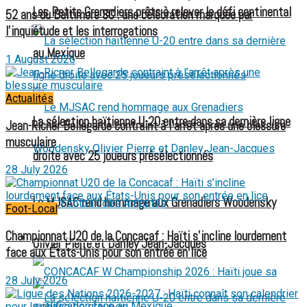
Les Petits Grenadiers prêts à relever le défi continental
52 ans du Baltimore SC : une célébration marquée par
l’inquiétude et les interrogations
au Mexique
1 August 2026
Actualités
La sélection haïtienne U-20 entre dans sa dernière ligne
Jean-Ricner Bellegarde contraint à l’arrêt après une blessure
musculaire
droite avec 25 joueurs présélectionnés
28 July 2026
Le MJSAC rend hommage aux Grenadiers Woodensky
Football des Amputés
Foot-Local
Championnat U20 de la Concacaf : Haïti s’incline lourdement
FOOTBALL FÉMININ
Olivier Pierre et Danley Jean-Jacques
face aux États-Unis pour son entrée en lice
28 July 2026