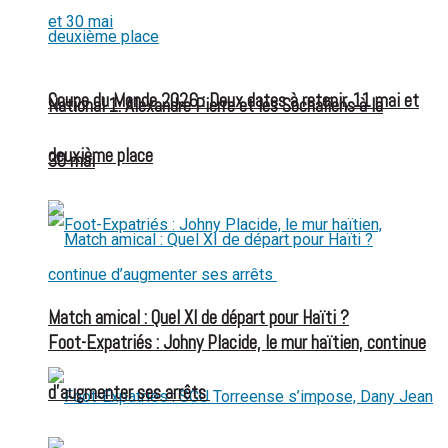
Coupe du Monde 2026 : Deux dates à retenir, 11 mai et
National 1: Alexandre Pierre et les Sochaliens à la
deuxième place
30 mai
Match amical : Quel XI de départ pour Haïti ?
Foot-Expatriés : Johny Placide, le mur haïtien, continue
d’augmenter ses arrêts