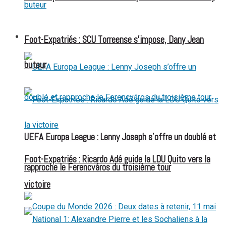
FOOT EXPATRIÉS
Foot-Expatriés : SCU Torreense s’impose, Dany Jean
buteur
UEFA Europa League : Lenny Joseph s’offre un doublé et
Foot-Expatriés : Ricardo Adé guide la LDU Quito vers la
rapproche le Ferencváros du troisième tour
victoire