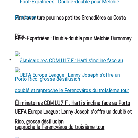
Fin d’aventure pour nos petites Grenadières au Costa
Rica
Foot-Expatriées : Double-double pour Melchie Dumornay
FOOT EXPATRIÉS
Éliminatoires CDM U17 F : Haïti s’incline face au Porto
UEFA Europa League : Lenny Joseph s’offre un doublé et
Rico, grosse désillusion
rapproche le Ferencváros du troisième tour