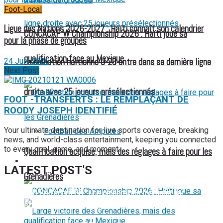
Foot-Local
Ligue des Nations 2026-2027 : Haïti connaît son calendrier
CONCACAF W Championship 2026 : Haïti joue sa
pour la phase de groupes
qualification face au Mexique
24 July 2026
La sélection haïtienne U-20 entre dans sa dernière ligne
Next Post
droite avec 25 joueurs présélectionnés
FOOT -TRANSFERTS : LE REMPLAÇANT DE
ROODY JOSEPH IDENTIFIÉ
Your ultimate destination for live sports coverage, breaking
Football des Amputés
news, and world-class entertainment, keeping you connected
to every goal, game, and moment.
Qualification acquise, mais des réglages à faire pour les
FOOTBALL FÉMININ
LATEST POST'S
Grenadières
52 ans du Baltimore SC : une célébration marquée par
l’inquiétude et les interrogations