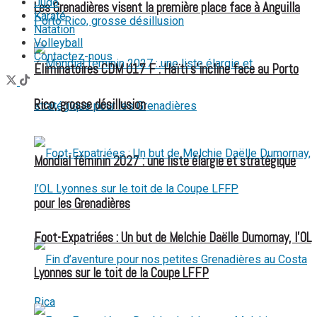
Judo
Les Grenadières visent la première place face à Anguilla
Karaté
Natation
Volleyball
Contactez-nous
Éliminatoires CDM U17 F : Haïti s’incline face au Porto
Rico, grosse désillusion
Mondial féminin 2027 : une liste élargie et stratégique
pour les Grenadières
Foot-Expatriées : Un but de Melchie Daëlle Dumornay, l’OL
Lyonnes sur le toit de la Coupe LFFP