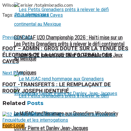
Wilson Cerisier /totalmixradio.com
Tags:
FC Juventus des Cayes
CONCACAF U20 Championship 2026 : Haïti mise sur un
Previous Post
Les Petits Grenadiers prêts à relever le défi continental
FOOT – ADMIN : GROS DOUTE SUR LA TENUE DES
groupe de 21 joueurs pour rêver du Mondial et des Jeux
ÉLECTIONS DE LA LIGUE DE FOOTBALL DES
au Mexique
CAYES
olympiques
Next Post
FOOT -TRANSFERTS : LE REMPLAÇANT DE
ROODY JOSEPH IDENTIFIÉ
Related
Posts
Le MJSAC rend hommage aux Grenadiers Woodensky
Foot-Local
Olivier Pierre et Danley Jean-Jacques