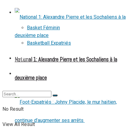
BASKETBALL
Basket Féminin
Basketball Expatriés
National 1: Alexandre Pierre et les Sochaliens à la
TENNIS
TENNIS DE TABLE
deuxième place
No Result
View All Result