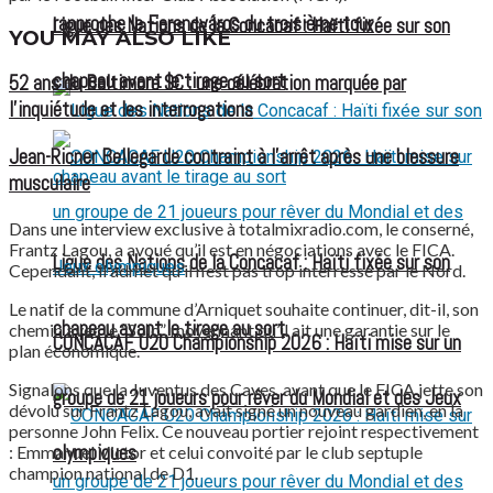
rapproche le Ferencváros du troisième tour
Ligue des Nations de la Concacaf : Haïti fixée sur son
YOU MAY ALSO LIKE
chapeau avant le tirage au sort
52 ans du Baltimore SC : une célébration marquée par
l’inquiétude et les interrogations
Jean-Ricner Bellegarde contraint à l’arrêt après une blessure
musculaire
Dans une interview exclusive à totalmixradio.com, le conserné,
Frantz Lagou, a avoué qu’il est en négociations avec le FICA.
Ligue des Nations de la Concacaf : Haïti fixée sur son
Cependant, il admet qu’il n’est pas trop interressé par le Nord.
Le natif de la commune d’Arniquet souhaite continuer, dit-il, son
chapeau avant le tirage au sort
chemin avec le “Solo”, moyennant qu’il ait une garantie sur le
CONCACAF U20 Championship 2026 : Haïti mise sur un
plan économique.
Signalons que la Juventus des Cayes, avant que le FICA jette son
groupe de 21 joueurs pour rêver du Mondial et des Jeux
dévolu sur Frantz Lagou, avait signé un nouveau gardien, en la
personne John Felix. Ce nouveau portier rejoint respectivement
olympiques
: Emmanuel Victor et celui convoité par le club septuple
champion national de D1.