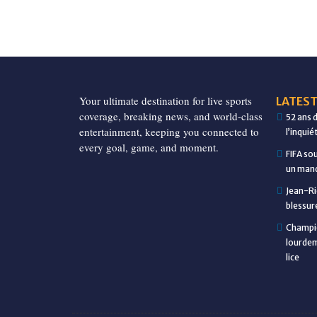
Your ultimate destination for live sports
LATEST
coverage, breaking news, and world-class
52 ans 
entertainment, keeping you connected to
l’inqui
every goal, game, and moment.
FIFA so
un manq
Jean-Ri
blessur
Champio
lourdem
lice