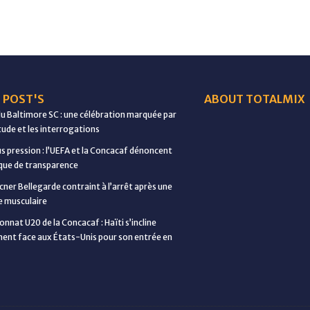
 POST'S
ABOUT TOTALMIX
du Baltimore SC : une célébration marquée par
étude et les interrogations
us pression : l’UEFA et la Concacaf dénoncent
ue de transparence
cner Bellegarde contraint à l’arrêt après une
e musculaire
nnat U20 de la Concacaf : Haïti s’incline
ent face aux États-Unis pour son entrée en