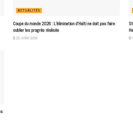
ACTUALITÉS
Coupe du monde 2026 : L’élimination d’Haïti ne doit pas faire
St
oublier les progrès réalisés
Ha
22 JUNE 2026
1
es