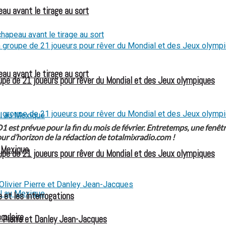
eau avant le tirage au sort
eau avant le tirage au sort
e de 21 joueurs pour rêver du Mondial et des Jeux olympiques
st prévue pour la fin du mois de février. Entretemps, une fenêtre d
ur d’horizon de la rédaction de totalmixradio.com !
u Mexique
e de 21 joueurs pour rêver du Mondial et des Jeux olympiques
 et les interrogations
culaire
 Pierre et Danley Jean-Jacques