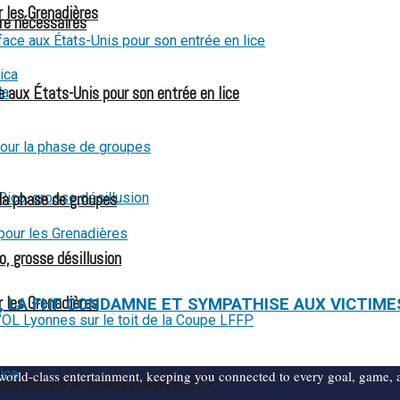
r les Grenadières
re nécessaires
 aux États-Unis pour son entrée en lice
 la phase de groupes
o, grosse désillusion
r les Grenadières
AC, LA FHF CONDAMNE ET SYMPATHISE AUX VICTIME
d world-class entertainment, keeping you connected to every goal, game
Lyonnes sur le toit de la Coupe LFFP