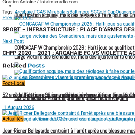
Gracien Antoine / totalmixradio.com
FOOTBALL FÉMININ
Tags:
Arcahaie FC
AS Mirebalais
Baltimore SC
Gold Cup
Ouanami
Qualification acquise, mais des réglages à faire pour les G
Previous Post
SPORT – INFRASTRUCTURE : PLACE D’ARMES DES
Next Post
CONCACAF W Championship 2026 : Haïti joue sa qualificat
CHFP 2020 – 2021 : ARCAHAIE FC VS VIOLETTE 
Large victoire des Grenadières, mais des ajustements enco
Related
Posts
Foot-Local
Qualification acquise, mais des réglages à faire pour les G
52 ans du Baltimore SC : une célébration marquée par l’inquiétude
Les Grenadières visent la première place face à Anguilla
1 August 2026
Actualités
Jean-Ricner Bellegarde contraint à l’arrêt après une blessure mus