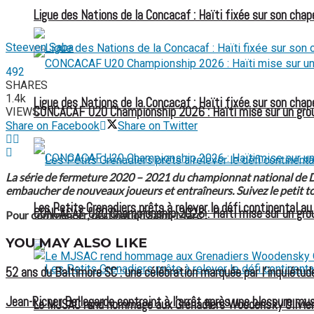
Ligue des Nations de la Concacaf : Haïti fixée sur son chap
Steeven Saba
492
SHARES
1.4k
Ligue des Nations de la Concacaf : Haïti fixée sur son chap
CONCACAF U20 Championship 2026 : Haïti mise sur un group
VIEWS
Share on Facebook
Share on Twitter
La série de fermeture 2020 – 2021 du championnat national de D1 e
embaucher de nouveaux joueurs et entraîneurs. Suivez le petit to
Les Petits Grenadiers prêts à relever le défi continental a
CONCACAF U20 Championship 2026 : Haïti mise sur un group
Pour commencer, destination Saint-Marc !
YOU MAY ALSO LIKE
52 ans du Baltimore SC : une célébration marquée par l’inquiétude
Jean-Ricner Bellegarde contraint à l’arrêt après une blessure mus
Le MJSAC rend hommage aux Grenadiers Woodensky Olivier