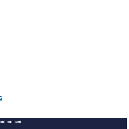
S
, and moment.