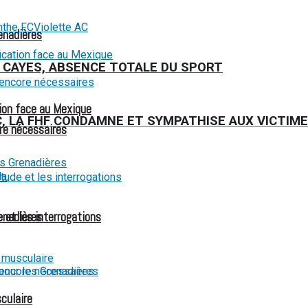
nthe FC
Violette AC
renadières
 CAYES, ABSENCE TOTALE DU SPORT
ion face au Mexique
AC, LA FHF CONDAMNE ET SYMPATHISE AUX VICTIM
re nécessaires
renadières
 et les interrogations
culaire