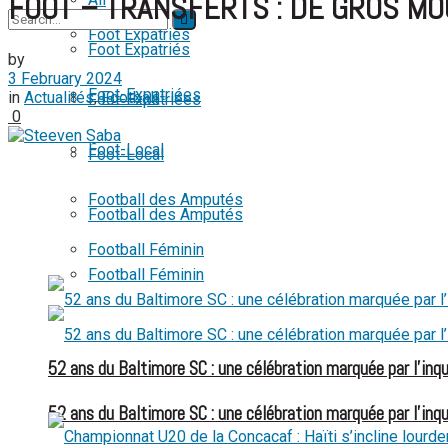
FOOT – TRANSFERTS : DE GROS M
Foot Expatriés
Foot Expatriés
by
3 February 2024
No Result
Foot-Expatriées
in
Actualités
,
Football
Foot-Expatriées
0
View All Result
Foot-Local
Foot-Local
Football des Amputés
Football des Amputés
Football Féminin
Football Féminin
52 ans du Baltimore SC : une célébration marquée par l’inqu
52 ans du Baltimore SC : une célébration marquée par l’inqu