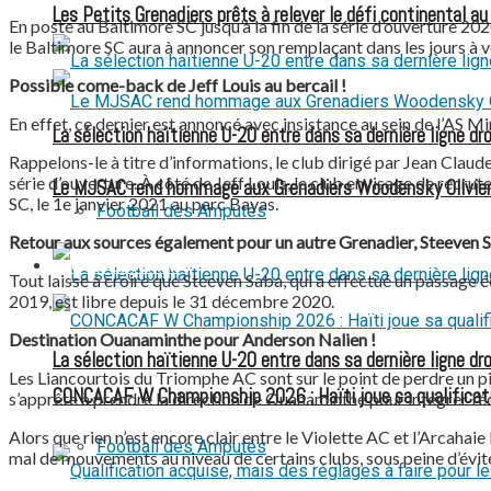
Les Petits Grenadiers prêts à relever le défi continental a
En poste au Baltimore SC jusqu’à la fin de la série d’ouverture 20
le Baltimore SC aura à annoncer son remplaçant dans les jours à v
Possible come-back de Jeff Louis au bercail !
En effet, ce dernier est annoncé avec insistance au sein de l’AS Mi
La sélection haïtienne U-20 entre dans sa dernière ligne dr
Rappelons-le à titre d’informations, le club dirigé par Jean Clau
série d’ouverture. À côté de Jeff Louis, le club envisage de recrut
Le MJSAC rend hommage aux Grenadiers Woodensky Olivier
SC, le 1e janvier 2021 au parc Bayas.
Football des Amputés
Retour aux sources également pour un autre Grenadier, Steeven S
FOOTBALL FÉMININ
Tout laisse à croire que Steeven Saba, qui a effectué un passage éc
2019, est libre depuis le 31 décembre 2020.
Destination Ouanaminthe pour Anderson Nalien !
La sélection haïtienne U-20 entre dans sa dernière ligne dr
Les Liancourtois du Triomphe AC sont sur le point de perdre un pio
CONCACAF W Championship 2026 : Haïti joue sa qualificat
s’apprête à prendre la direction de Ouanaminthe pour intégrer l’é
Alors que rien n’est encore clair entre le Violette AC et l’Arcaha
Football des Amputés
mal de mouvements au niveau de certains clubs, sous peine d’éviter