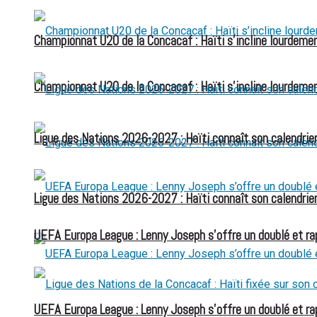
Championnat U20 de la Concacaf : Haïti s’incline lourdemen
Championnat U20 de la Concacaf : Haïti s’incline lourdemen
Ligue des Nations 2026-2027 : Haïti connaît son calendrier
Ligue des Nations 2026-2027 : Haïti connaît son calendrier
UEFA Europa League : Lenny Joseph s’offre un doublé et ra
UEFA Europa League : Lenny Joseph s’offre un doublé et ra