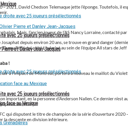
u Mexique
20 – 2021, David Chedson Telemaque jette l’éponge. Toutefois, il esp
enir.
rebalais. Mais, l’ancien joueur de l’AS Nancy Lorraine, contacté par
oite avec 25 joueurs présélectionnés
de Josaphat depuis environ 20 ans, se trouve en grand danger (derni
er Dumy Fédé qui a été titularisé au sein de l’équipe All stars de J
 Pierre et Danley Jean-Jacques
aba !
lair à l’Impact de Montréal, portera à nouveau le maillot du Violett
oite avec 25 joueurs présélectionnés
n important, en la personne d’Anderson Nalien. Ce dernier n’est aut
ion face au Mexique
quipe locale, l’OFC.
ie FC qui disputent le titre de champion de la série d’ouverture 202
 la descente en division inférieure.