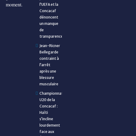
moment.
l’UEFA et la
Concacaf
dénoncent
un manque
de
transparence
Jean-Ricner
Bellegarde
contraint à
l’arrêt
après une
blessure
musculaire
Championnat
U20 de la
Concacaf :
Haïti
s’incline
lourdement
face aux