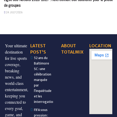
de groupes
24 JULY 2026
Your ultimate
LATEST
ABOUT
LOCATION
destination
POST'S
TOTALMIX
for live sports
52 ans du
Baltimore
coverage,
SC : une
breaking
célébration
news, and
marquée
world-class
par
entertainment,
l’inquiétude
keeping you
et les
connected to
interrogations
every goal,
FIFA sous
game, and
pression :