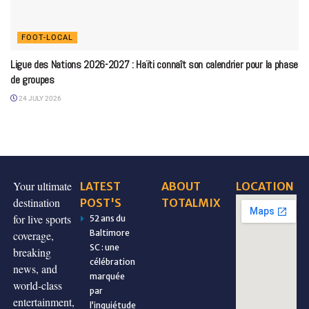
FOOT-LOCAL
Ligue des Nations 2026-2027 : Haïti connaît son calendrier pour la phase
de groupes
24 JULY 2026
Your ultimate
LATEST
ABOUT
LOCATION
destination
POST'S
TOTALMIX
for live sports
52 ans du
Baltimore
coverage,
SC : une
breaking
célébration
news, and
marquée
world-class
par
entertainment,
l’inquiétude