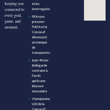
keeping you
et les
connected to
interrogations
every goal,
FIFA sous
game, and
pression :
moment.
l’UEFA et la
Concacaf
dénoncent
un manque
de
transparence
Jean-Ricner
Bellegarde
contraint à
l’arrêt
après une
blessure
musculaire
Championnat
U20 de la
Concacaf :