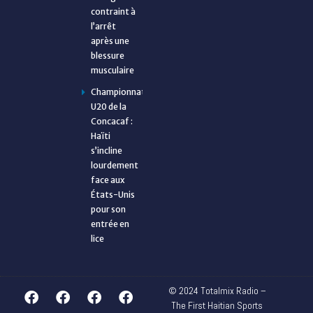
contraint à
l’arrêt
après une
blessure
musculaire
Championnat
U20 de la
Concacaf :
Haïti
s’incline
lourdement
face aux
États-Unis
pour son
entrée en
lice
© 2024 Totalmix Radio –
The First Haitian Sports