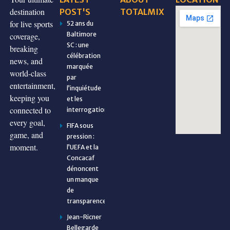
destination
POST'S
TOTALMIX
for live sports
52 ans du
Baltimore
coverage,
SC : une
breaking
célébration
news, and
marquée
world-class
par
entertainment,
l’inquiétude
keeping you
et les
connected to
interrogations
every goal,
FIFA sous
game, and
pression :
moment.
l’UEFA et la
Concacaf
dénoncent
un manque
de
transparence
Jean-Ricner
Bellegarde