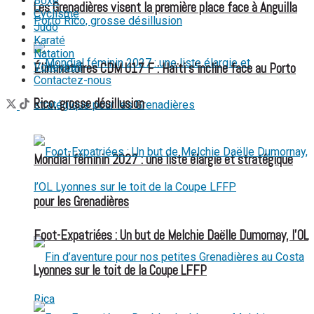
Boxe
Les Grenadières visent la première place face à Anguilla
Cyclisme
Judo
Karaté
Natation
Volleyball
Éliminatoires CDM U17 F : Haïti s’incline face au Porto
Contactez-nous
Rico, grosse désillusion
Mondial féminin 2027 : une liste élargie et stratégique
pour les Grenadières
Foot-Expatriées : Un but de Melchie Daëlle Dumornay, l’OL
Lyonnes sur le toit de la Coupe LFFP