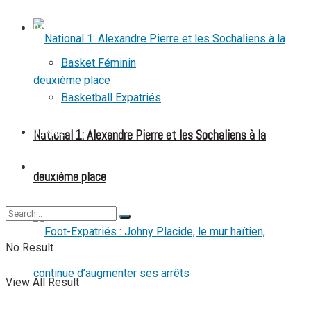
BASKETBALL
Basket Féminin
Basketball Expatriés
National 1: Alexandre Pierre et les Sochaliens à la
TENNIS
TENNIS DE TABLE
deuxième place
No Result
View All Result