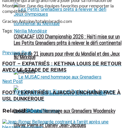
haïtienne qui a un grand rôle à jouer pour sa formation de
Montpellier, l’une des équipes favorites pour remporter la
compétition.
Gracien Antoine/totalmixradio.com
Tags:
Nérilia Mondésir
CONCACAF U20 Championship 2026 : Haïti mise sur un
Les Petits Grenadiers prêts à relever le défi continental
Previous Post
groupe de 21 joueurs pour rêver du Mondial et des Jeux
au Mexique
FOOT – EXPATRIÉS : KETHNA LOUIS DE RETOUR
AVEC LE STADE DE REIMS
olympiques
Next Post
FOOT / EXPATRIÉS : AJACCIO ENCHAÎNE FACE À
USL DUNKERQUE
Related
Posts
Le MJSAC rend hommage aux Grenadiers Woodensky
Olivier Pierre et Danley Jean-Jacques