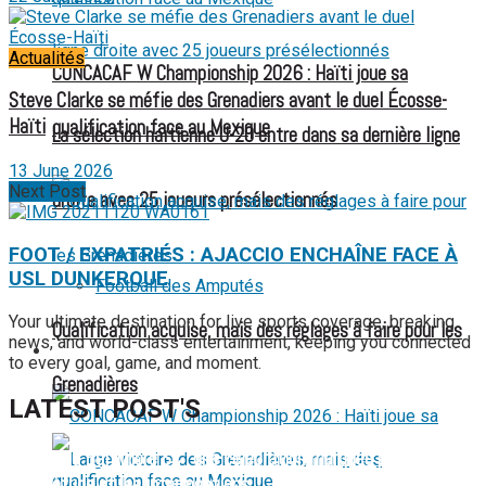
Actualités
CONCACAF W Championship 2026 : Haïti joue sa
Steve Clarke se méfie des Grenadiers avant le duel Écosse-
Haïti
qualification face au Mexique
La sélection haïtienne U-20 entre dans sa dernière ligne
13 June 2026
Next Post
droite avec 25 joueurs présélectionnés
FOOT / EXPATRIÉS : AJACCIO ENCHAÎNE FACE À
USL DUNKERQUE
Football des Amputés
Your ultimate destination for live sports coverage, breaking
Qualification acquise, mais des réglages à faire pour les
news, and world-class entertainment, keeping you connected
FOOTBALL FÉMININ
to every goal, game, and moment.
Grenadières
LATEST POST'S
52 ans du Baltimore SC : une célébration marquée par
l’inquiétude et les interrogations