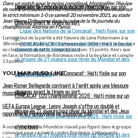
Dans un match pour le moins compliqué, Montpellier, l’équipe
rapproche le Ferencváros du troisième tour
Ligue des Nations de la Concacaf : Haïti fixée sur son
de notre Grenadière Nérilia Mondésir, a dominé Bordeaux sur
le strict minimum 1-0 ce samedi 20 novembre 2021, au stade
Jean Pierre Delhomme dans le cadre de la 9e journée du
chapeau avant le tirage au sort
championnat Akerma en France.
L’unique but de la partie a été l’œuvre de Lena Petermann à la
38e minute de jeu pour les visiteuses qui remontent à la 5e place
au classement de cette compétition avec 15 points.
Alors que
en face, la formation de Bordeaux reste à la 6e place et compte
13 points.
YOU MAY ALSO LIKE
Ligue des Nations de la Concacaf : Haïti fixée sur son
Jean-Ricner Bellegarde contraint à l’arrêt après une blessure
chapeau avant le tirage au sort
musculaire
CONCACAF U20 Championship 2026 : Haïti mise sur un
UEFA Europa League : Lenny Joseph s’offre un doublé et
groupe de 21 joueurs pour rêver du Mondial et des Jeux
rapproche le Ferencváros du troisième tour
olympiques
À noter que Nérilia Mondésir n’avait pas figuré dans le groupe
convoqué pour ce match contre Bordeaux. L’attaquante