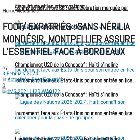
l’inquiétude et les interrogations
52 ans du Baltimore SC : une célébration marquée par
Home
Actualités
FOOT/ EXPATRIÉS : SANS NÉRILIA
l’inquiétude et les interrogations
MONDÉSIR, MONTPELLIER ASSURE
L’ESSENTIEL FACE À BORDEAUX
Championnat U20 de la Concacaf : Haïti s’incline
by
3 February 2024
in
Actualités
,
Foot Expatriés
lourdement face aux États-Unis pour son entrée en lice
0
Championnat U20 de la Concacaf : Haïti s’incline
lourdement face aux États-Unis pour son entrée en lice
Ligue des Nations 2026-2027 : Haïti connaît son