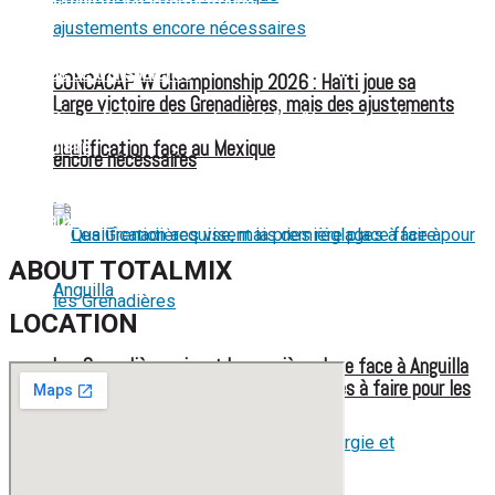
FIFA sous pression : l’UEFA et la Concacaf dénoncent un
manque de transparence
CONCACAF W Championship 2026 : Haïti joue sa
Large victoire des Grenadières, mais des ajustements
Jean-Ricner Bellegarde contraint à l’arrêt après une blessure
musculaire
qualification face au Mexique
encore nécessaires
Championnat U20 de la Concacaf : Haïti s’incline lourdement
face aux États-Unis pour son entrée en lice
ABOUT TOTALMIX
LOCATION
Les Grenadières visent la première place face à Anguilla
Qualification acquise, mais des réglages à faire pour les
Grenadières