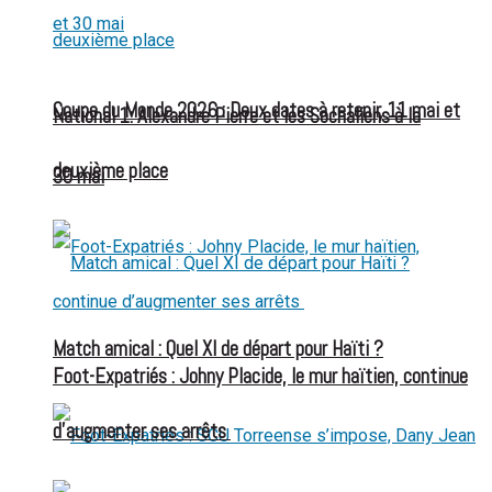
Coupe du Monde 2026 : Deux dates à retenir, 11 mai et
National 1: Alexandre Pierre et les Sochaliens à la
deuxième place
30 mai
Match amical : Quel XI de départ pour Haïti ?
Foot-Expatriés : Johny Placide, le mur haïtien, continue
d’augmenter ses arrêts