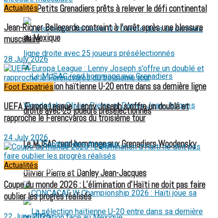
Les Petits Grenadiers prêts à relever le défi continental
Actualités
Jean-Ricner Bellegarde contraint à l’arrêt après une blessure
au Mexique
musculaire
28 July 2026
La sélection haïtienne U-20 entre dans sa dernière ligne
Foot Expatriés
UEFA Europa League : Lenny Joseph s’offre un doublé et
droite avec 25 joueurs présélectionnés
rapproche le Ferencváros du troisième tour
24 July 2026
Le MJSAC rend hommage aux Grenadiers Woodensky
Football des Amputés
Actualités
FOOTBALL FÉMININ
Olivier Pierre et Danley Jean-Jacques
Coupe du monde 2026 : L’élimination d’Haïti ne doit pas faire
oublier les progrès réalisés
22 June 2026