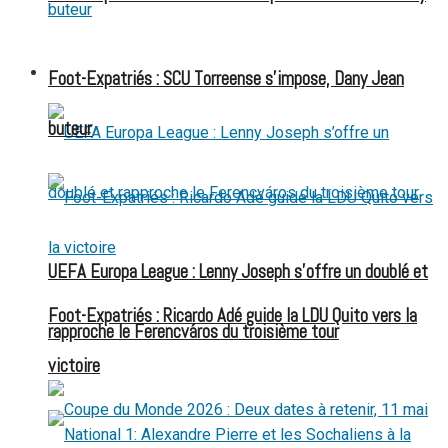
FOOT EXPATRIÉS
Foot-Expatriés : SCU Torreense s’impose, Dany Jean
buteur
UEFA Europa League : Lenny Joseph s’offre un doublé et
Foot-Expatriés : Ricardo Adé guide la LDU Quito vers la
rapproche le Ferencváros du troisième tour
victoire