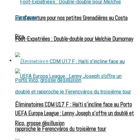
Fin d’aventure pour nos petites Grenadières au Costa
Rica
Foot-Expatriées : Double-double pour Melchie Dumornay
FOOT EXPATRIÉS
Éliminatoires CDM U17 F : Haïti s’incline face au Porto
UEFA Europa League : Lenny Joseph s’offre un doublé et
Rico, grosse désillusion
rapproche le Ferencváros du troisième tour