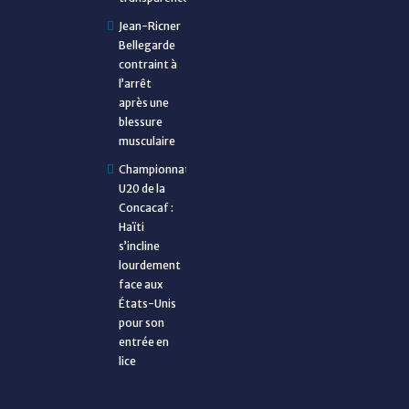
Jean-Ricner
Bellegarde
contraint à
l’arrêt
après une
blessure
musculaire
Championnat
U20 de la
Concacaf :
Haïti
s’incline
lourdement
face aux
États-Unis
pour son
entrée en
lice