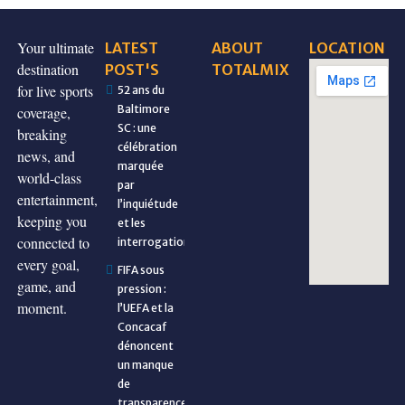
Your ultimate
LATEST
ABOUT
LOCATION
destination
POST'S
TOTALMIX
for live sports
52 ans du
Baltimore
coverage,
SC : une
breaking
célébration
news, and
marquée
world-class
par
entertainment,
l’inquiétude
keeping you
et les
connected to
interrogations
every goal,
FIFA sous
game, and
pression :
moment.
l’UEFA et la
Concacaf
dénoncent
un manque
de
transparence