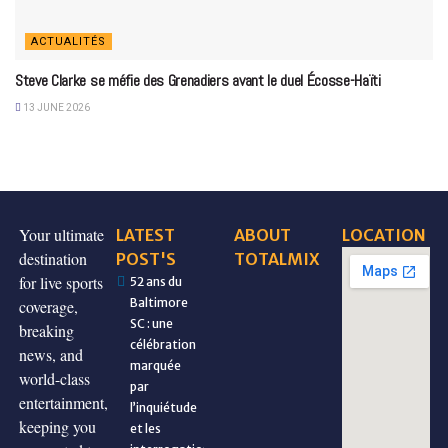
ACTUALITÉS
Steve Clarke se méfie des Grenadiers avant le duel Écosse-Haïti
13 JUNE 2026
Your ultimate
LATEST
ABOUT
LOCATION
destination
POST'S
TOTALMIX
for live sports
52 ans du
Baltimore
coverage,
SC : une
breaking
célébration
news, and
marquée
world-class
par
entertainment,
l’inquiétude
keeping you
et les