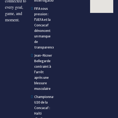
connected to
interrogations
every goal,
FIFA sous
game, and
pression :
moment.
l’UEFA et la
Concacaf
dénoncent
un manque
de
transparence
Jean-Ricner
Bellegarde
contraint à
l’arrêt
après une
blessure
musculaire
Championnat
U20 de la
Concacaf :
Haïti