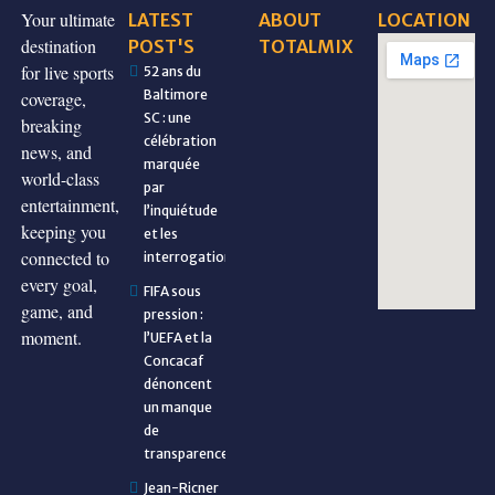
Your ultimate
LATEST
ABOUT
LOCATION
destination
POST'S
TOTALMIX
for live sports
52 ans du
Baltimore
coverage,
SC : une
breaking
célébration
news, and
marquée
world-class
par
entertainment,
l’inquiétude
keeping you
et les
connected to
interrogations
every goal,
FIFA sous
game, and
pression :
moment.
l’UEFA et la
Concacaf
dénoncent
un manque
de
transparence
Jean-Ricner