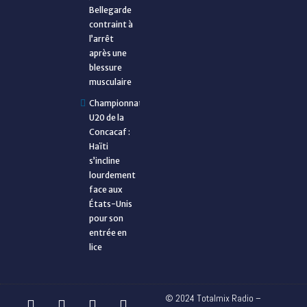
Bellegarde
contraint à
l’arrêt
après une
blessure
musculaire
Championnat
U20 de la
Concacaf :
Haïti
s’incline
lourdement
face aux
États-Unis
pour son
entrée en
lice
© 2024 Totalmix Radio –