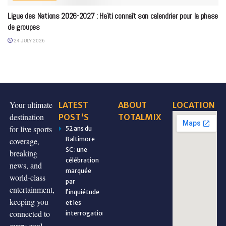
Ligue des Nations 2026-2027 : Haïti connaît son calendrier pour la phase
de groupes
24 JULY 2026
Your ultimate
LATEST
ABOUT
LOCATION
destination
POST'S
TOTALMIX
for live sports
52 ans du
Baltimore
coverage,
SC : une
breaking
célébration
news, and
marquée
world-class
par
entertainment,
l’inquiétude
keeping you
et les
connected to
interrogations
every goal,