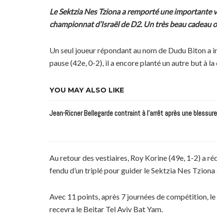
Le Sektzia Nes Tziona a remporté une importante vi
championnat d’Israël de D2. Un très beau cadeau of
Un seul joueur répondant au nom de Dudu Biton a insc
pause (42e, 0-2), il a encore planté un autre but à l
YOU MAY ALSO LIKE
Jean-Ricner Bellegarde contraint à l’arrêt après une blessur
Au retour des vestiaires, Roy Korine (49e, 1-2) a réd
fendu d’un triplé pour guider le Sektzia Nes Tziona
Avec 11 points, après 7 journées de compétition, le
recevra le Beitar Tel Aviv Bat Yam.