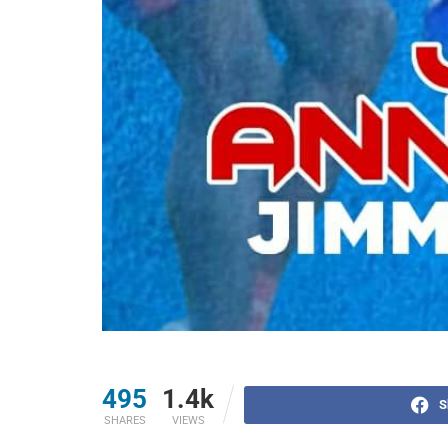
495
1.4k
S
SHARES
VIEWS