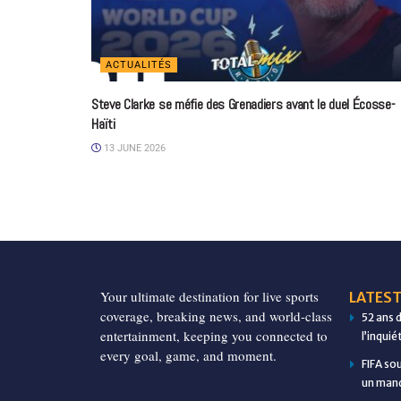
ACTUALITÉS
Steve Clarke se méfie des Grenadiers avant le duel Écosse-
Haïti
13 JUNE 2026
Your ultimate destination for live sports
LATEST
coverage, breaking news, and world-class
52 ans 
entertainment, keeping you connected to
l’inqui
every goal, game, and moment.
FIFA so
un manq