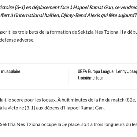
ctoire (3-1) en déplacement face à Hapoel Ramat Gan, ce vendredi
fert à l’international haïtien, Djimy-Bend Alexis qui fête aujour
rit les trois buts de la formation de Sektzia Nes Tziona. Il a début
a defense adverse.
e musculaire
UEFA Europa League : Lenny Joseph
troisième tour
uit le score pour les locaux. À huit minutes de la fin du match (82e,
 à la victoire (3-1) aux dépens d’Hapoel Ramat Gan.
 Sektzia Nes Tziona occupe la 5e place, soit à trois longueurs du l