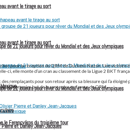
eau avant le tirage au sort
eau avant le tirage au sort
e de 21 joueurs pour rêver du Mondial et des Jeux olympiques
t échec pour la réception du QRM de Duckens Nazon. Une victoire 
elle-ci, elle monte d’un cran au classement de la Ligue 2 BKT françai
des remplaçants pour son retour après sa blessure qui l’a éloigné p
u Mexique
r voir le premier but de la rencontre en faveur du QRM .
e de 21 joueurs pour rêver du Mondial et des Jeux olympiques
culaire
e le Ferencváros du troisième tour
 Pierre et Danley Jean-Jacques