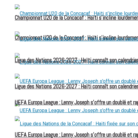
Championnat U20 de la Concacaf : Haïti s’incline lourdemen
Championnat U20 de la Concacaf : Haïti s’incline lourdemen
Ligue des Nations 2026-2027 : Haïti connaît son calendrier
Ligue des Nations 2026-2027 : Haïti connaît son calendrier
UEFA Europa League : Lenny Joseph s’offre un doublé et ra
UEFA Europa League : Lenny Joseph s’offre un doublé et ra