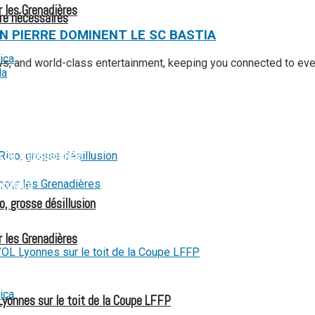
r les Grenadières
re nécessaires
ON PIERRE DOMINENT LE SC BASTIA
ews, and world-class entertainment, keeping you connected to ev
 et les interrogations
e de transparence
culaire
o, grosse désillusion
 aux États-Unis pour son entrée en lice
r les Grenadières
Lyonnes sur le toit de la Coupe LFFP