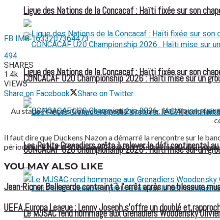
Ligue des Nations de la Concacaf : Haïti fixée sur son chap
FB IMG 1633207364473
494
SHARES
Ligue des Nations de la Concacaf : Haïti fixée sur son chap
1.4k
CONCACAF U20 Championship 2026 : Haïti mise sur un group
VIEWS
Share on Facebook
Share on Twitter
Au stade François Coty ce samedi 2 octobre, l’AC Ajaccio fai
c
Il faut dire que Duckens Nazon a démarré la rencontre sur le banc 
Les Petits Grenadiers prêts à relever le défi continental a
période et le but de Alassane Diaby à la 65ème minute de jeu pou
CONCACAF U20 Championship 2026 : Haïti mise sur un group
YOU MAY ALSO LIKE
Jean-Ricner Bellegarde contraint à l’arrêt après une blessure mus
UEFA Europa League : Lenny Joseph s’offre un doublé et rapproch
Le MJSAC rend hommage aux Grenadiers Woodensky Olivier