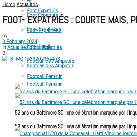
Home
Actualités
View All Result
Foot Expatriés
Foot Expatriés
FOOT- EXPATRIÉS : COURTE MAIS, 
Foot-Expatriées
Foot-Expatriées
by
3 February 2024
Foot-Local
in
Actualités
,
Foot Expatriés
Foot-Local
0
Football des Amputés
Football des Amputés
Football Féminin
Football Féminin
52 ans du Baltimore SC : une célébration marquée par l’inqu
52 ans du Baltimore SC : une célébration marquée par l’inqu