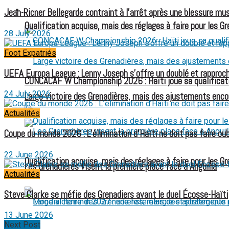
FOOTBALL FÉMININ
Jean-Ricner Bellegarde contraint à l’arrêt après une blessure mus
Qualification acquise, mais des réglages à faire pour les G
28 July 2026
Foot Expatriés
UEFA Europa League : Lenny Joseph s’offre un doublé et rapproch
CONCACAF W Championship 2026 : Haïti joue sa qualificat
24 July 2026
Large victoire des Grenadières, mais des ajustements enco
Actualités
Coupe du monde 2026 : L’élimination d’Haïti ne doit pas faire oubl
22 June 2026
Qualification acquise, mais des réglages à faire pour les G
Les Grenadières visent la première place face à Anguilla
Actualités
Steve Clarke se méfie des Grenadiers avant le duel Écosse-Haïti
13 June 2026
Next Post