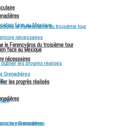
culaire
renadières
e le Ferencváros du troisième tour
ion face au Mexique
re nécessaires
ier les progrès réalisés
renadières