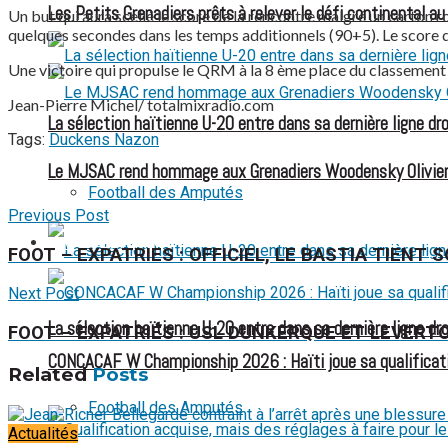
Les Petits Grenadiers prêts à relever le défi continental a
Un but qui aura scellé le score de la rencontre malgré un carton
quelques secondes dans les temps additionnels (90+5). Le score 
Une victoire qui propulse le QRM à la 8 ème place du classement 
Jean-Pierre Michel/ totalmixradio.com
La sélection haïtienne U-20 entre dans sa dernière ligne dr
Tags:
Duckens Nazon
Le MJSAC rend hommage aux Grenadiers Woodensky Olivier
Football des Amputés
Previous Post
FOOTBALL FÉMININ
FOOT – EXPATRIES : OFFICIEL, LE BASTIA TIEN
Next Post
La sélection haïtienne U-20 entre dans sa dernière ligne dr
FOOT – EXPATRIÉS : USL DUNKERQUE ET LEVERT
CONCACAF W Championship 2026 : Haïti joue sa qualificat
Related
Posts
Football des Amputés
Actualités