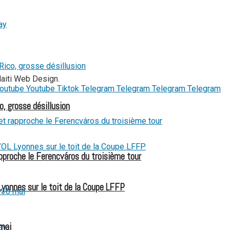
Haiti Web Design.
outube
Youtube
Tiktok
Telegram
Telegram
Telegram
Telegram
o, grosse désillusion
pproche le Ferencváros du troisième tour
Lyonnes sur le toit de la Coupe LFFP
 mai