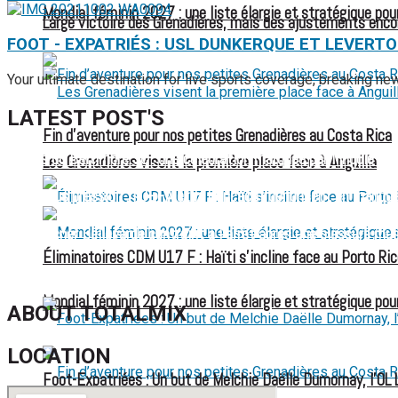
Mondial féminin 2027 : une liste élargie et stratégique pou
Large victoire des Grenadières, mais des ajustements enco
FOOT - EXPATRIÉS : USL DUNKERQUE ET LEVERT
Your ultimate destination for live sports coverage, breaking n
LATEST POST'S
Fin d’aventure pour nos petites Grenadières au Costa Rica
52 ans du Baltimore SC : une célébration marquée par l’inquiétude
Les Grenadières visent la première place face à Anguilla
FIFA sous pression : l’UEFA et la Concacaf dénoncent un manqu
Jean-Ricner Bellegarde contraint à l’arrêt après une blessure mus
Éliminatoires CDM U17 F : Haïti s’incline face au Porto Ric
Championnat U20 de la Concacaf : Haïti s’incline lourdement face
Mondial féminin 2027 : une liste élargie et stratégique pou
ABOUT TOTALMIX
LOCATION
Foot-Expatriées : Un but de Melchie Daëlle Dumornay, l’OL 