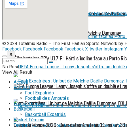
Fin d’aventure pour nos petites Grenadières au Costa Rica
Foot-Expatriées : Double-double pour Melchie Dumornay
© 2024 Totalmix Radio – The First Haitian Sports Network by 
Facebook
Facebook
Facebook
Facebook
X-twitter
Instagram
Y
FOOT EXPATRIÉS
Éliminatoires CDM U17 F : Haïti s’incline face au Porto Ric
No Result
View All Result
Accueil
UEFA Europa League : Lenny Joseph s’offre un doublé et ra
Football
Foot Expatriés
Football des Amputés
Foot-Expatriées : Un but de Melchie Daëlle Dumornay, l’OL 
Football Féminin
Basketball
Basketball Expatriés
Basket Féminin
Coupe du Monde 2026 : Deux dates à retenir, 11 mai et 30
Tennis