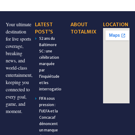
Your ultimate
LATEST
ABOUT
LOCATION
destination
POST'S
TOTALMIX
for live sports
52 ans du
Baltimore
coverage,
SC : une
breaking
célébration
news, and
marquée
world-class
par
entertainment,
l’inquiétude
keeping you
et les
connected to
interrogations
every goal,
FIFA sous
game, and
pression :
moment.
l’UEFA et la
Concacaf
dénoncent
un manque