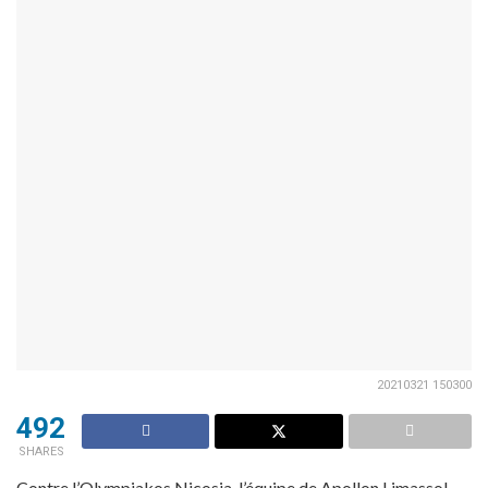
20210321 150300
492
SHARES
Contre l’Olympiakos Nicosia, l’équipe de Apollon Limassol