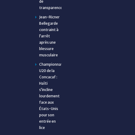
de
transparence
Jean-Ricner
Bellegarde
contraint à
l’arrêt
après une
blessure
musculaire
Championnat
U20 de la
Concacaf :
Haïti
s’incline
lourdement
face aux
États-Unis
pour son
entrée en
lice