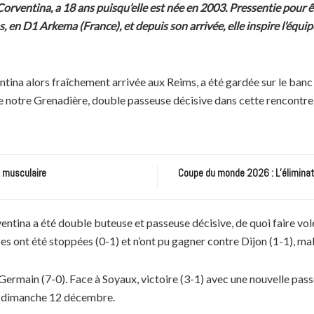
rventina, a 18 ans puisqu’elle est née en 2003. Pressentie pour êtr
, en D1 Arkema (France), et depuis son arrivée, elle inspire l’équ
tina alors fraîchement arrivée aux Reims, a été gardée sur le banc
 de notre Grenadière, double passeuse décisive dans cette rencontr
e musculaire
Coupe du monde 2026 : L’éliminatio
ntina a été double buteuse et passeuse décisive, de quoi faire voler
 ont été stoppées (0-1) et n’ont pu gagner contre Dijon (1-1), mal
-Germain (7-0). Face à Soyaux, victoire (3-1) avec une nouvelle pass
ce dimanche 12 décembre.