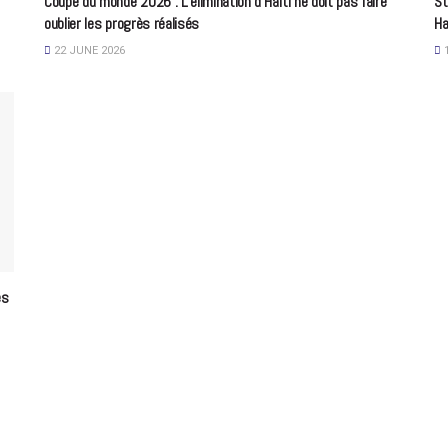
Coupe du monde 2026 : L’élimination d’Haïti ne doit pas faire
St
oublier les progrès réalisés
Ha
22 JUNE 2026
1
es