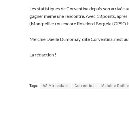
Les statistiques de Corventina depuis son arrivée au
gagner même une rencontre. Avec 13 points, après la
(Montpellier) ou encore Roselord Borgela (GPSO Iss
Melchie Daëlle Dumornay, dite Corventina, n’est au
La rédaction !
Tags:
AS Mirebalais
Corventina
Melchie Daëll