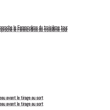
pproche le Ferencváros du troisième tour
pproche le Ferencváros du troisième tour
eau avant le tirage au sort
eau avant le tirage au sort