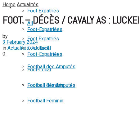
No Result
Home
Actualités
FOOTBALL
Foot Expatriés
FOOT – DÉCÈS / CAVALY AS : LUCK
View All Result
All
Foot-Expatriées
by
Foot Expatriés
3 February 2024
in
Actualités
,
Football
Foot-Local
0
Foot-Expatriées
Football des Amputés
Foot-Local
Football Féminin
Football des Amputés
Football Féminin