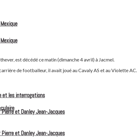
u Mexique
u Mexique
hever, est décédé ce matin (dimanche 4 avril) à Jacmel.
rrière de footballeur, il avait joué au Cavaly AS et au Violette AC.
 et les interrogations
culaire
 Pierre et Danley Jean-Jacques
 Pierre et Danley Jean-Jacques