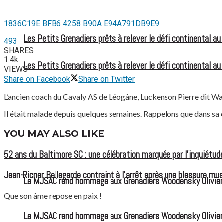
1836C19E BFB6 4258 B90A E94A791DB9E9
Les Petits Grenadiers prêts à relever le défi continental a
493
SHARES
1.4k
Les Petits Grenadiers prêts à relever le défi continental a
VIEWS
Share on Facebook
Share on Twitter
L’ancien coach du Cavaly AS de Léogâne, Luckenson Pierre dit Wat
Il était malade depuis quelques semaines. Rappelons que dans sa ca
YOU MAY ALSO LIKE
52 ans du Baltimore SC : une célébration marquée par l’inquiétude
Jean-Ricner Bellegarde contraint à l’arrêt après une blessure mus
Le MJSAC rend hommage aux Grenadiers Woodensky Olivier
Que son âme repose en paix !
Le MJSAC rend hommage aux Grenadiers Woodensky Olivier