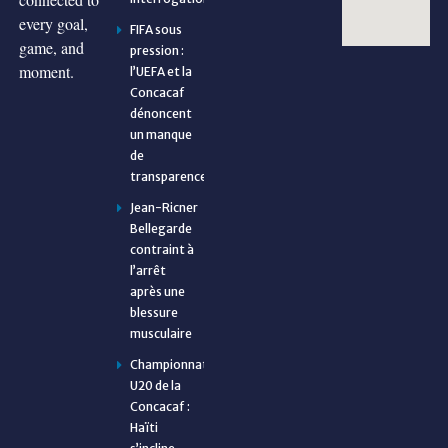
every goal,
FIFA sous
game, and
pression :
moment.
l’UEFA et la
Concacaf
dénoncent
un manque
de
transparence
Jean-Ricner
Bellegarde
contraint à
l’arrêt
après une
blessure
musculaire
Championnat
U20 de la
Concacaf :
Haïti