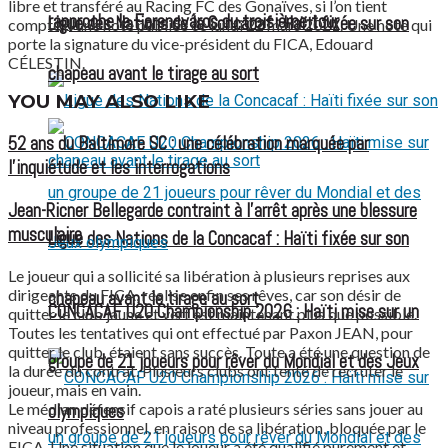
libre et transféré au Racing FC des Gonaïves, si l’on tient
rapproche le Ferencváros du troisième tour
Ligue des Nations de la Concacaf : Haïti fixée sur son
compte d’une note publiée ce lundi 22 mars 2021. Une note qui
porte la signature du vice-président du FICA, Edouard
CÉLESTIN.
chapeau avant le tirage au sort
YOU MAY ALSO LIKE
52 ans du Baltimore SC : une célébration marquée par
l’inquiétude et les interrogations
Jean-Ricner Bellegarde contraint à l’arrêt après une blessure
musculaire
Ligue des Nations de la Concacaf : Haïti fixée sur son
Le joueur qui a sollicité sa libération à plusieurs reprises aux
dirigeants du FICA, réalise enfin ses rêves, car son désir de
chapeau avant le tirage au sort
CONCACAF U20 Championship 2026 : Haïti mise sur un
quitter le club jaune et vert est maintenant plus que possible.
Toutes les tentatives qui ont effectué par Paxon JEAN, pour
quitter le club, étaient sans succès. Toute a été une question de
groupe de 21 joueurs pour rêver du Mondial et des Jeux
la durée du contrat. Plusieurs clubs ont tenté de recruter le
joueur, mais en vain.
Le médian défensif capois a raté plusieurs séries sans jouer au
olympiques
niveau professionnel, en raison de sa libération, bloquée par le
FICA. Une situation que le joueur a été qualifié purement et