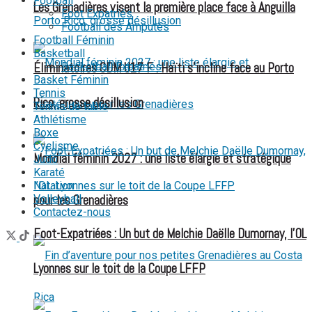
Football
Les Grenadières visent la première place face à Anguilla
Foot Expatriés
Football des Amputés
Football Féminin
Basketball
Basketball Expatriés
Éliminatoires CDM U17 F : Haïti s’incline face au Porto
Basket Féminin
Tennis
Rico, grosse désillusion
Tennis de table
Athlétisme
Boxe
Cyclisme
Mondial féminin 2027 : une liste élargie et stratégique
Judo
Karaté
Natation
Volleyball
pour les Grenadières
Contactez-nous
Foot-Expatriées : Un but de Melchie Daëlle Dumornay, l’OL
Lyonnes sur le toit de la Coupe LFFP