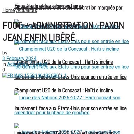
l’inquiétude et les interrogations
52 ans du Baltimore SC : une célébration marquée par
Home
Actualités
FOOT – ADMINISTRATION : PAXON
l’inquiétude et les interrogations
JEAN ENFIN LIBÉRÉ
by
3 February 2024
Championnat U20 de la Concacaf : Haïti s’incline
in
Actualités
,
Football
0
lourdement face aux États-Unis pour son entrée en lice
Championnat U20 de la Concacaf : Haïti s’incline
lourdement face aux États-Unis pour son entrée en lice
Ligue des Nations 2026-2027 : Haïti connaît son