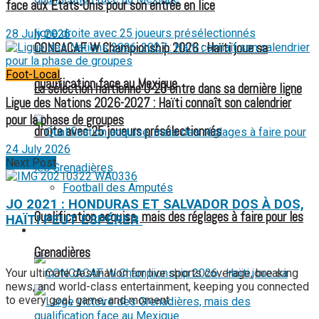
face aux États-Unis pour son entrée en lice
28 July 2026
CONCACAF W Championship 2026 : Haïti joue sa
Foot-Local
qualification face au Mexique
La sélection haïtienne U-20 entre dans sa dernière ligne
Ligue des Nations 2026-2027 : Haïti connaît son calendrier
pour la phase de groupes
droite avec 25 joueurs présélectionnés
24 July 2026
Next Post
Football des Amputés
JO 2021 : HONDURAS ET SALVADOR DOS À DOS,
Qualification acquise, mais des réglages à faire pour les
HAÏTI PEUT ESPÉRER
FOOTBALL FÉMININ
Grenadières
Your ultimate destination for live sports coverage, breaking
news, and world-class entertainment, keeping you connected
to every goal, game, and moment.