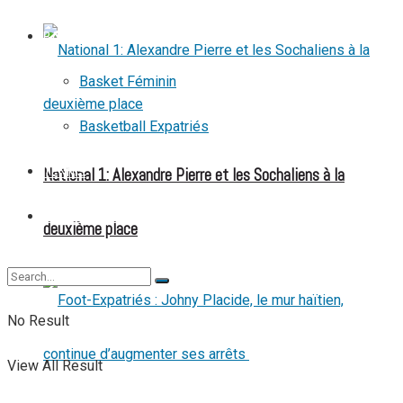
BASKETBALL
Basket Féminin
Basketball Expatriés
National 1: Alexandre Pierre et les Sochaliens à la
TENNIS
TENNIS DE TABLE
deuxième place
No Result
View All Result