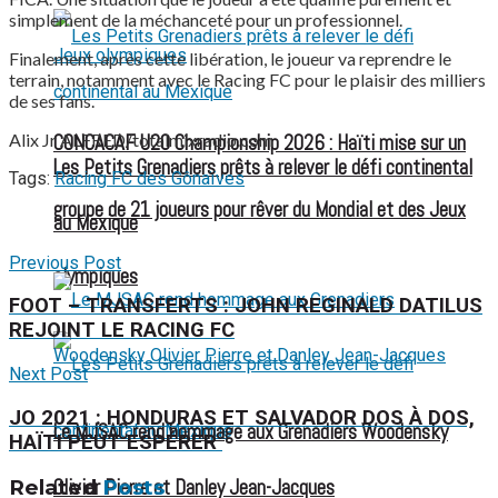
simplement de la méchanceté pour un professionnel.
Finalement, après cette libération, le joueur va reprendre le
terrain, notamment avec le Racing FC pour le plaisir des milliers
de ses fans.
Alix Jr ALFRED/totalmixradio.com
CONCACAF U20 Championship 2026 : Haïti mise sur un
Les Petits Grenadiers prêts à relever le défi continental
Tags:
Racing FC des Gônaïves
groupe de 21 joueurs pour rêver du Mondial et des Jeux
au Mexique
Previous Post
olympiques
FOOT – TRANSFERTS : JOHN REGINALD DATILUS
REJOINT LE RACING FC
Next Post
JO 2021 : HONDURAS ET SALVADOR DOS À DOS,
Le MJSAC rend hommage aux Grenadiers Woodensky
HAÏTI PEUT ESPÉRER
Olivier Pierre et Danley Jean-Jacques
Related
Posts