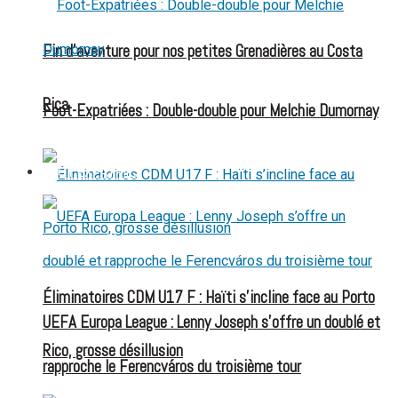
Fin d’aventure pour nos petites Grenadières au Costa
Rica
Foot-Expatriées : Double-double pour Melchie Dumornay
FOOT EXPATRIÉS
Éliminatoires CDM U17 F : Haïti s’incline face au Porto
UEFA Europa League : Lenny Joseph s’offre un doublé et
Rico, grosse désillusion
rapproche le Ferencváros du troisième tour