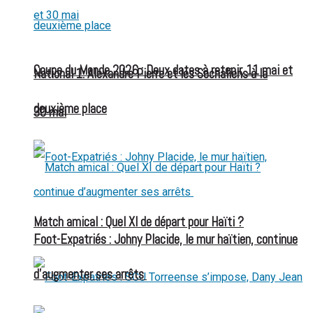
Coupe du Monde 2026 : Deux dates à retenir, 11 mai et
National 1: Alexandre Pierre et les Sochaliens à la
deuxième place
30 mai
Match amical : Quel XI de départ pour Haïti ?
Foot-Expatriés : Johny Placide, le mur haïtien, continue
d’augmenter ses arrêts