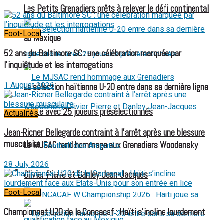
Les Petits Grenadiers prêts à relever le défi continental
Foot-Local
au Mexique
52 ans du Baltimore SC : une célébration marquée par
l’inquiétude et les interrogations
1 August 2026
La sélection haïtienne U-20 entre dans sa dernière ligne
droite avec 25 joueurs présélectionnés
Actualités
Jean-Ricner Bellegarde contraint à l’arrêt après une blessure
musculaire
Le MJSAC rend hommage aux Grenadiers Woodensky
Football des Amputés
28 July 2026
FOOTBALL FÉMININ
Olivier Pierre et Danley Jean-Jacques
Foot-Local
Championnat U20 de la Concacaf : Haïti s’incline lourdement