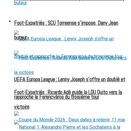
FOOT EXPATRIÉS
Foot-Expatriés : SCU Torreense s’impose, Dany Jean
buteur
UEFA Europa League : Lenny Joseph s’offre un doublé et
Foot-Expatriés : Ricardo Adé guide la LDU Quito vers la
rapproche le Ferencváros du troisième tour
victoire