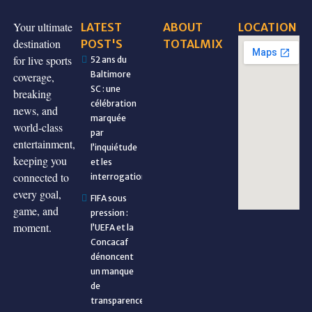
Your ultimate
LATEST
ABOUT
LOCATION
destination
POST'S
TOTALMIX
for live sports
52 ans du
Baltimore
coverage,
SC : une
breaking
célébration
news, and
marquée
world-class
par
entertainment,
l’inquiétude
keeping you
et les
connected to
interrogations
every goal,
FIFA sous
game, and
pression :
moment.
l’UEFA et la
Concacaf
dénoncent
un manque
de
transparence