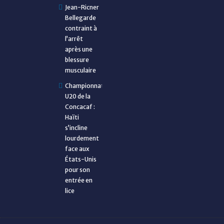
Jean-Ricner
Bellegarde
contraint à
l’arrêt
après une
blessure
musculaire
Championnat
U20 de la
Concacaf :
Haïti
s’incline
lourdement
face aux
États-Unis
pour son
entrée en
lice