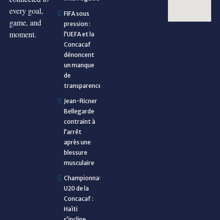
every goal,
FIFA sous
game, and
pression :
moment.
l’UEFA et la
Concacaf
dénoncent
un manque
de
transparence
Jean-Ricner
Bellegarde
contraint à
l’arrêt
après une
blessure
musculaire
Championnat
U20 de la
Concacaf :
Haïti
s’incline