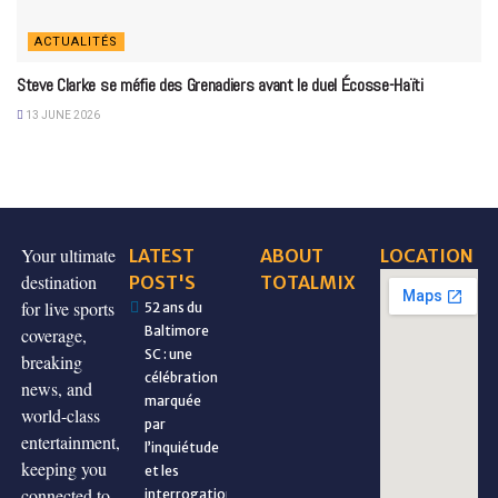
ACTUALITÉS
Steve Clarke se méfie des Grenadiers avant le duel Écosse-Haïti
13 JUNE 2026
Your ultimate
LATEST
ABOUT
LOCATION
destination
POST'S
TOTALMIX
for live sports
52 ans du
Baltimore
coverage,
SC : une
breaking
célébration
news, and
marquée
world-class
par
entertainment,
l’inquiétude
keeping you
et les
connected to
interrogations