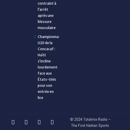
contraint à
l’arrêt
après une
blessure
musculaire
Championnat
U20 de la
Concacaf :
Haïti
s’incline
lourdement
face aux
États-Unis
pour son
entrée en
lice
© 2024 Totalmix Radio –
The First Haitian Sports