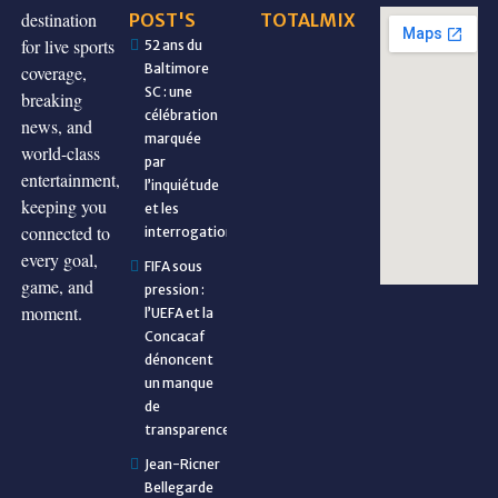
destination
POST'S
TOTALMIX
for live sports
52 ans du
Baltimore
coverage,
SC : une
breaking
célébration
news, and
marquée
world-class
par
entertainment,
l’inquiétude
keeping you
et les
connected to
interrogations
every goal,
FIFA sous
game, and
pression :
moment.
l’UEFA et la
Concacaf
dénoncent
un manque
de
transparence
Jean-Ricner
Bellegarde