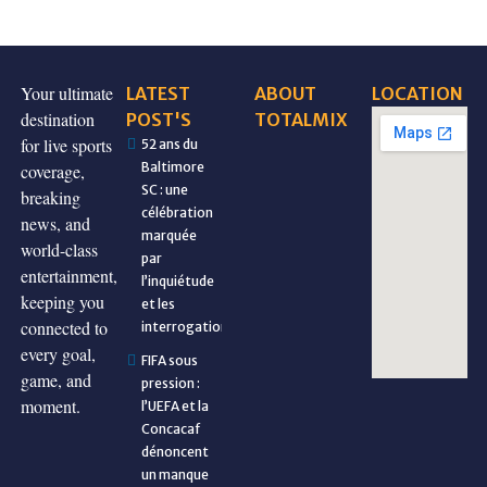
Your ultimate
LATEST
ABOUT
LOCATION
destination
POST'S
TOTALMIX
for live sports
52 ans du
Baltimore
coverage,
SC : une
breaking
célébration
news, and
marquée
world-class
par
entertainment,
l’inquiétude
keeping you
et les
connected to
interrogations
every goal,
FIFA sous
game, and
pression :
moment.
l’UEFA et la
Concacaf
dénoncent
un manque