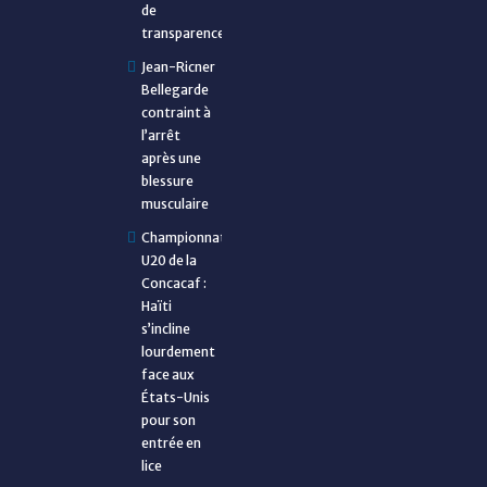
de
transparence
Jean-Ricner
Bellegarde
contraint à
l’arrêt
après une
blessure
musculaire
Championnat
U20 de la
Concacaf :
Haïti
s’incline
lourdement
face aux
États-Unis
pour son
entrée en
lice