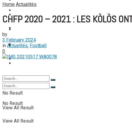
FOOTBALL FÉMININ
Home
Actualités
View All Result
FOOT EXPATRIÉS
FOOT EXPATRIÉS
CHFP 2020 – 2021 : LES KÒLÒS ON
BASKETBALL
BASKETBALL
by
3 February 2024
TENNIS
in
Actualités
,
Football
TENNIS
0
TENNIS DE TABLE
TENNIS DE TABLE
No Result
No Result
View All Result
View All Result