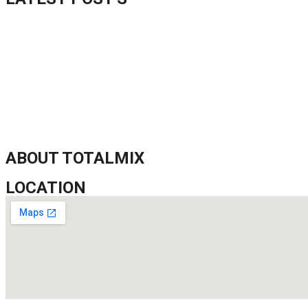
52 ans du Baltimore SC : une célébration marquée par l’inquiétude
FIFA sous pression : l’UEFA et la Concacaf dénoncent un manqu
Jean-Ricner Bellegarde contraint à l’arrêt après une blessure mus
Championnat U20 de la Concacaf : Haïti s’incline lourdement face
ABOUT TOTALMIX
LOCATION