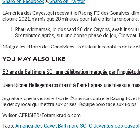
Share on Facebook
Share on Twitter
L’América des Cayes, qui recevait le Racing FC des Gonaïves, dim
clôture 2021, n’a mis que 28 minutes pour faire plier la rencontre.
Rhau widmamak, le dossard 20 des Cayens, avait inscrit un 
Six minutes après, sur une bonne phase de jeu, Clerveau Fr
Malgré les efforts des Gonaïviens, ils étaient incapables de faire la
YOU MAY ALSO LIKE
52 ans du Baltimore SC : une célébration marquée par l’inquiétude
Jean-Ricner Bellegarde contraint à l’arrêt après une blessure mus
Signalons que la victoire 4-0 de l’América contre le Racing FC et
le derby local qui mettra aux prises, l’équipe Solo face aux kòlòs.
Wilson CERISIER/Totamixradio.com
Tags:
América des Cayes
Baltimore SC
FC Juventus des Cayes