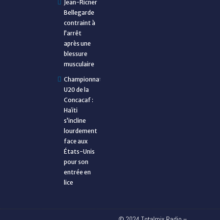
Jean-Ricner
Bellegarde
contraint à
l’arrêt
après une
blessure
musculaire
Championnat
U20 de la
Concacaf :
Haïti
s’incline
lourdement
face aux
États-Unis
pour son
entrée en
lice
© 2024 Totalmix Radio –