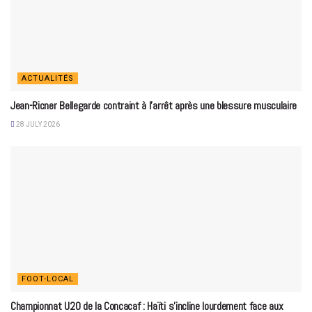
ACTUALITÉS
Jean-Ricner Bellegarde contraint à l’arrêt après une blessure musculaire
28 JULY 2026
FOOT-LOCAL
Championnat U20 de la Concacaf : Haïti s’incline lourdement face aux