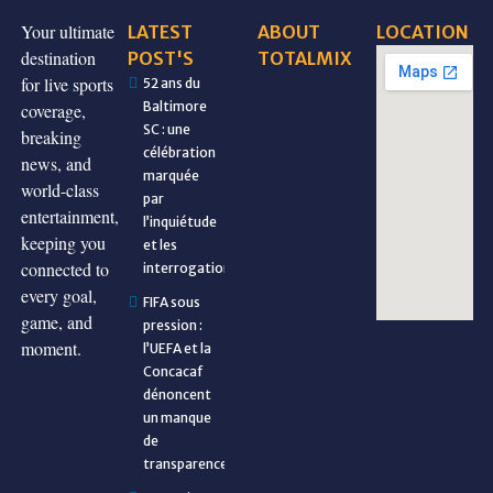
Your ultimate
LATEST
ABOUT
LOCATION
destination
POST'S
TOTALMIX
for live sports
52 ans du
Baltimore
coverage,
SC : une
breaking
célébration
news, and
marquée
world-class
par
entertainment,
l’inquiétude
keeping you
et les
connected to
interrogations
every goal,
FIFA sous
game, and
pression :
moment.
l’UEFA et la
Concacaf
dénoncent
un manque
de
transparence