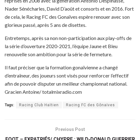
reprises en 2008 avec la génération Antonio Despinasse,
Nader Sénécharles, David D’août et consorts et en 2016. Fort
de cela, le Racing FC des Gonaïves espère renouer avec son
glorieux passé, après 5 ans de disettes.
Entretemps, après sa non non-participation aux play-offs de
la série d’ouverture 2020-2021, l’équipe Jaune et Bleu
renouvelle son ambition pour la série de fermeture.
Il faut préciser que la formation gonaïvienne a changé
d’entraîneur, des joueurs sont visés pour renforcer l’effectif
afin de pouvoir disputer un meilleur championnat national.
Gracien Antoine/ totalmixradio.com
Tags:
Racing Club Haïtien
Racing FC des Gônaïves
Previous Post
FOOT – EXPATRIÉS/ CHYPRE : WILD-DONALD GUERRIER