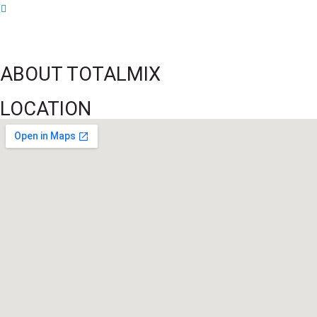
Championnat U20 de la Concacaf : Haïti s’incline lourdement face aux États-
Unis pour son entrée en lice
ABOUT TOTALMIX
LOCATION