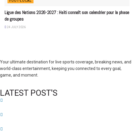
FOOT-LOCAL
Ligue des Nations 2026-2027 : Haïti connaît son calendrier pour la phase
de groupes
24 JULY 2026
Your ultimate destination for live sports coverage, breaking news, and
world-class entertainment, keeping you connected to every goal,
game, and moment.
LATEST POST'S
52 ans du Baltimore SC : une célébration marquée par l’inquiétude et les
interrogations
FIFA sous pression : l’UEFA et la Concacaf dénoncent un manque de
transparence
Jean-Ricner Bellegarde contraint à l’arrêt après une blessure musculaire