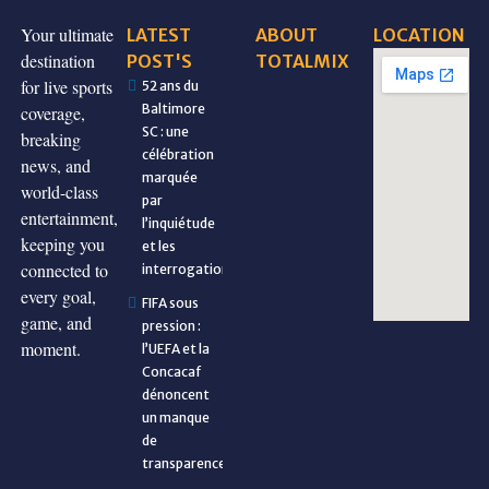
Your ultimate
LATEST
ABOUT
LOCATION
destination
POST'S
TOTALMIX
for live sports
52 ans du
Baltimore
coverage,
SC : une
breaking
célébration
news, and
marquée
world-class
par
entertainment,
l’inquiétude
keeping you
et les
connected to
interrogations
every goal,
FIFA sous
game, and
pression :
moment.
l’UEFA et la
Concacaf
dénoncent
un manque
de
transparence