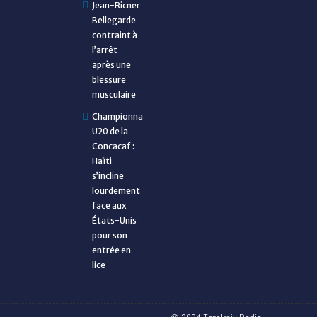
Jean-Ricner
Bellegarde
contraint à
l’arrêt
après une
blessure
musculaire
Championnat
U20 de la
Concacaf :
Haïti
s’incline
lourdement
face aux
États-Unis
pour son
entrée en
lice