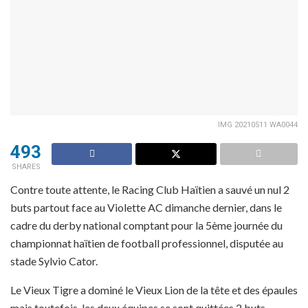
IMG 20210511 WA0044
493
SHARES
Contre toute attente, le Racing Club Haïtien a sauvé un nul 2
buts partout face au Violette AC dimanche dernier, dans le
cadre du derby national comptant pour la 5ème journée du
championnat haïtien de football professionnel, disputée au
stade Sylvio Cator.
Le Vieux Tigre a dominé le Vieux Lion de la tête et des épaules
mais toutefois, les deux équipes se sont quittées 2 buts