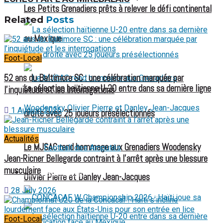
Les Petits Grenadiers prêts à relever le défi continental
Related
Posts
au Mexique
Foot-Local
52 ans du Baltimore SC : une célébration marquée par
La sélection haïtienne U-20 entre dans sa dernière ligne
l’inquiétude et les interrogations
1 August 2026
droite avec 25 joueurs présélectionnés
Actualités
Le MJSAC rend hommage aux Grenadiers Woodensky
Football des Amputés
Jean-Ricner Bellegarde contraint à l’arrêt après une blessure
musculaire
FOOTBALL FÉMININ
Olivier Pierre et Danley Jean-Jacques
28 July 2026
Foot-Local