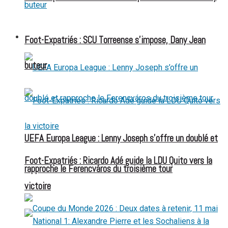
FOOT EXPATRIÉS
Foot-Expatriés : SCU Torreense s’impose, Dany Jean
buteur
UEFA Europa League : Lenny Joseph s’offre un doublé et
Foot-Expatriés : Ricardo Adé guide la LDU Quito vers la
rapproche le Ferencváros du troisième tour
victoire