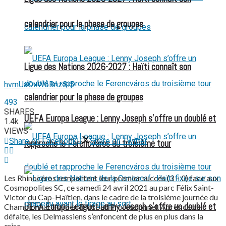
calendrier pour la phase de groupes
Ligue des Nations 2026-2027 : Haïti connaît son
hvmUaOxW6BnzSi5
calendrier pour la phase de groupes
493
SHARES
UEFA Europa League : Lenny Joseph s’offre un doublé et
1.4k
VIEWS
Share on Facebook
Share on Twitter
rapproche le Ferencváros du troisième tour
Les Rhinocéros remportent leur premier succès (3 – 0) face aux
Cosmopolites SC, ce samedi 24 avril 2021 au parc Félix Saint-
Victor du Cap-Haïtien, dans le cadre de la troisième journée du
UEFA Europa League : Lenny Joseph s’offre un doublé et
Championnat Haïtien Football Professionnel. Après cette
défaite, les Delmassiens s’enfoncent de plus en plus dans la
crise.