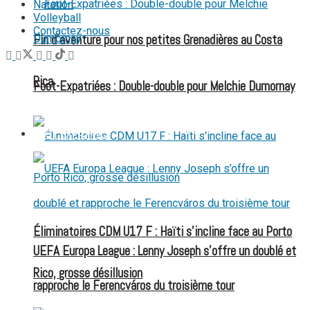
Natation
Volleyball
Contactez-nous
Fin d’aventure pour nos petites Grenadières au Costa
Rica
Foot-Expatriées : Double-double pour Melchie Dumornay
FOOT EXPATRIÉS
Éliminatoires CDM U17 F : Haïti s’incline face au Porto
UEFA Europa League : Lenny Joseph s’offre un doublé et
Rico, grosse désillusion
rapproche le Ferencváros du troisième tour