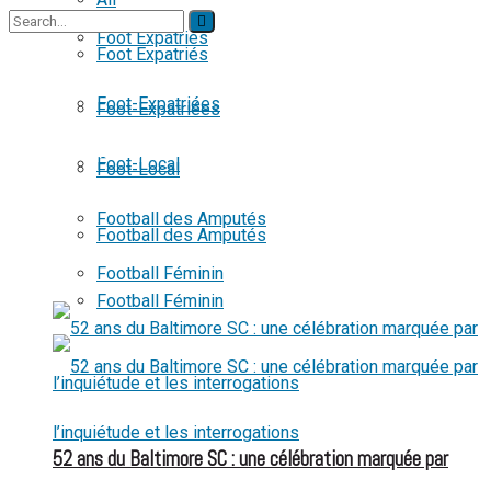
Foot Expatriés
Foot Expatriés
No Result
Foot-Expatriées
Foot-Expatriées
View All Result
Foot-Local
Foot-Local
Football des Amputés
Football des Amputés
Football Féminin
Football Féminin
52 ans du Baltimore SC : une célébration marquée par