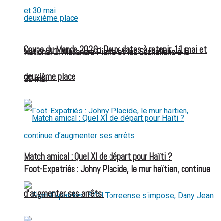
Coupe du Monde 2026 : Deux dates à retenir, 11 mai et
National 1: Alexandre Pierre et les Sochaliens à la
deuxième place
30 mai
Match amical : Quel XI de départ pour Haïti ?
Foot-Expatriés : Johny Placide, le mur haïtien, continue
d’augmenter ses arrêts