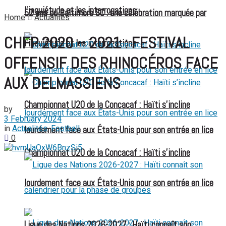
l’inquiétude et les interrogations
52 ans du Baltimore SC : une célébration marquée par
Home
Actualités
CHFP 2020 – 2021 : FESTIVAL
l’inquiétude et les interrogations
OFFENSIF DES RHINOCÉROS FACE
AUX DELMASSIENS
Championnat U20 de la Concacaf : Haïti s’incline
by
3 February 2024
in
Actualités
,
Football
lourdement face aux États-Unis pour son entrée en lice
0
Championnat U20 de la Concacaf : Haïti s’incline
lourdement face aux États-Unis pour son entrée en lice
Ligue des Nations 2026-2027 : Haïti connaît son