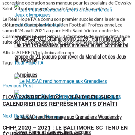
score. Une opération sans manque pour les poulains de Cowsky
Saint-Vil qui ont gagné avec de l’art et de la manière.
Le Réal Hope FA a connu son premier succès dans la série de
clôture du Championnat Haïtien Football Professionnel, ce
samedi 24 avril 2021 au parc Félix Saint-Victor, contre les
Cosmopolites SC de Delmas. Il s’agit de la deuxième défaite de
CONCACAF U20 Championship 2026 : Haïti mise sur un
suite des Cosmopolites SC en deux journées de compétition.
Les Petits Grenadiers prêts à relever le défi continental
Alix Jr ALFRED/totalmixradio.com
groupe de 21 joueurs pour rêver du Mondial et des Jeux
au Mexique
Tags:
Real Hope FA
olympiques
Previous Post
FLOW CARIBBEAN 2021 : CLIN D’OEIL SUR LE
CALENDRIER DES REPRÉSENTANTS D’HAÏTI
Next Post
Le MJSAC rend hommage aux Grenadiers Woodensky
CHFP 2020 – 2021 : LE BALTIMORE SC TENU EN
Olivier Pierre et Danley Jean-Jacques
ÉCHEC PAR L’AS MIREBALAIS