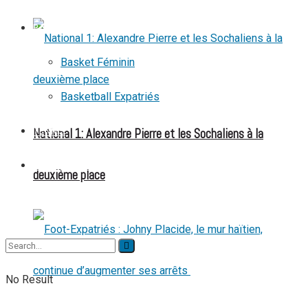
BASKETBALL
Basket Féminin
Basketball Expatriés
National 1: Alexandre Pierre et les Sochaliens à la
TENNIS
TENNIS DE TABLE
deuxième place
No Result