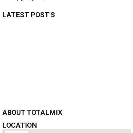
LATEST POST'S
52 ans du Baltimore SC : une célébration marquée par
l’inquiétude et les interrogations
FIFA sous pression : l’UEFA et la Concacaf dénoncent un
manque de transparence
Jean-Ricner Bellegarde contraint à l’arrêt après une blessure
musculaire
Championnat U20 de la Concacaf : Haïti s’incline lourdement
face aux États-Unis pour son entrée en lice
ABOUT TOTALMIX
LOCATION