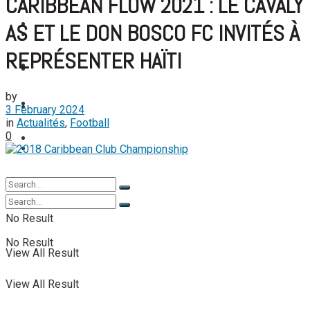
CARIBBEAN FLOW 2021 : LE CAVALY
FOOTBALL FÉMININ
View All Result
FOOT EXPATRIÉS
AS ET LE DON BOSCO FC INVITÉS À
FOOT EXPATRIÉS
REPRÉSENTER HAÏTI
BASKETBALL
BASKETBALL
by
TENNIS
TENNIS
3 February 2024
in
Actualités
,
Football
0
TENNIS DE TABLE
TENNIS DE TABLE
No Result
No Result
View All Result
View All Result