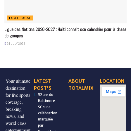
FOOT-LOCAL
Ligue des Nations 2026-2027 : Haïti connaît son calendrier pour la phase
de groupes
24 JULY 2026
Your ultimate
LATEST
ABOUT
LOCATION
destination
POST'S
TOTALMIX
for live sports
52 ans du
Baltimore
coverage,
SC : une
breaking
célébration
news, and
marquée
world-class
par
entertainment,