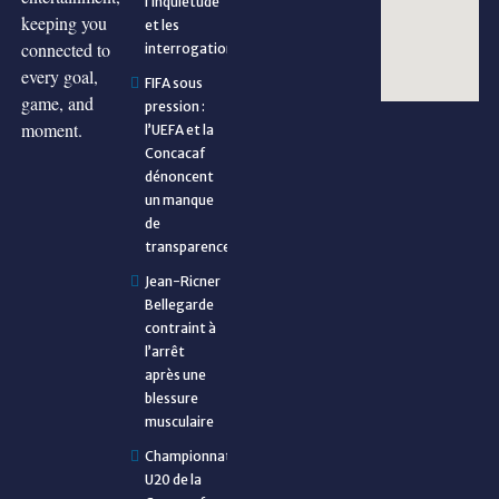
l’inquiétude
keeping you
et les
connected to
interrogations
every goal,
FIFA sous
game, and
pression :
moment.
l’UEFA et la
Concacaf
dénoncent
un manque
de
transparence
Jean-Ricner
Bellegarde
contraint à
l’arrêt
après une
blessure
musculaire
Championnat
U20 de la