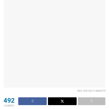
IMG 20210615 WA0070
492
SHARES