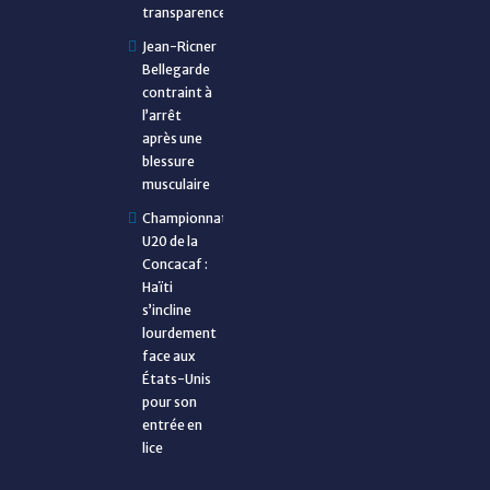
transparence
Jean-Ricner
Bellegarde
contraint à
l’arrêt
après une
blessure
musculaire
Championnat
U20 de la
Concacaf :
Haïti
s’incline
lourdement
face aux
États-Unis
pour son
entrée en
lice