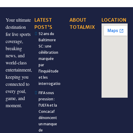
Your ultimate
LATEST
ABOUT
LOCATION
destination
POST'S
TOTALMIX
for live sports
52 ans du
Baltimore
coverage,
SC : une
breaking
célébration
news, and
marquée
world-class
par
entertainment,
l’inquiétude
keeping you
et les
connected to
interrogations
every goal,
FIFA sous
game, and
pression :
moment.
l’UEFA et la
Concacaf
dénoncent
un manque
de