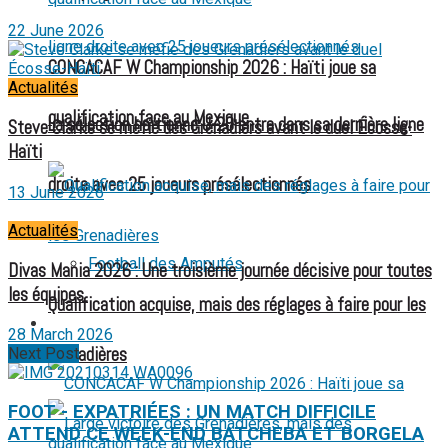
22 June 2026
CONCACAF W Championship 2026 : Haïti joue sa
Actualités
qualification face au Mexique
La sélection haïtienne U-20 entre dans sa dernière ligne
Steve Clarke se méfie des Grenadiers avant le duel Écosse-
Haïti
droite avec 25 joueurs présélectionnés
13 June 2026
Actualités
Football des Amputés
Divas Mania 2026 : Une troisième journée décisive pour toutes
les équipes
Qualification acquise, mais des réglages à faire pour les
FOOTBALL FÉMININ
28 March 2026
Grenadières
Next Post
FOOT - EXPATRIÉES : UN MATCH DIFFICILE
ATTEND CE WEEK-END BATCHEBA ET BORGELA