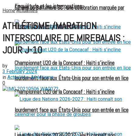
l’inquiétude et les interrogations
52 ans du Baltimore SC : une célébration marquée par
Home
Actualités
ATHLÉTISME /MARATHON
l’inquiétude et les interrogations
INTERSCOLAIRE DE MIREBALAIS :
JOUR J-10
Championnat U20 de la Concacaf : Haïti s’incline
by
3 February 2024
in
Actualités
,
Athlétisme
lourdement face aux États-Unis pour son entrée en lice
0
Championnat U20 de la Concacaf : Haïti s’incline
lourdement face aux États-Unis pour son entrée en lice
Ligue des Nations 2026-2027 : Haïti connaît son