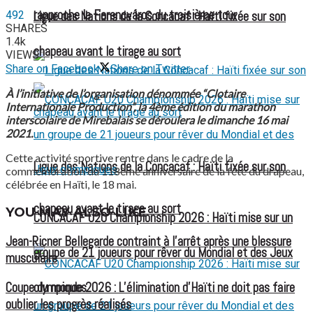
rapproche le Ferencváros du troisième tour
492
Ligue des Nations de la Concacaf : Haïti fixée sur son
SHARES
1.4k
chapeau avant le tirage au sort
VIEWS
Share on Facebook
Share on Twitter
À l’initiative de l’organisation dénommée “Clotaire
Internationale Production”, la 4ème édition du marathon
interscolaire de Mirebalais se déroulera le dimanche 16 mai
2021.
Cette activité sportive rentre dans le cadre de la
Ligue des Nations de la Concacaf : Haïti fixée sur son
commémoration du 118ème anniversaire de la fête du drapeau,
célébrée en Haïti, le 18 mai.
chapeau avant le tirage au sort
YOU MAY ALSO LIKE
CONCACAF U20 Championship 2026 : Haïti mise sur un
Jean-Ricner Bellegarde contraint à l’arrêt après une blessure
groupe de 21 joueurs pour rêver du Mondial et des Jeux
musculaire
olympiques
Coupe du monde 2026 : L’élimination d’Haïti ne doit pas faire
oublier les progrès réalisés