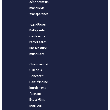
dénoncent un
manque de
transparence
Mondial féminin 2027 : une liste élargie et stratégique
Jean-Ricner
pour les Grenadières
Bellegarde
contraint à
l’arrêt après
Large victoire des Grenadières, mais des ajustements
une blessure
musculaire
encore nécessaires
Championnat
U20 de la
Fin d’aventure pour nos petites Grenadières au Costa
Concacaf :
Haïti s’incline
Rica
lourdement
face aux
États-Unis
pour son