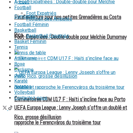
Accueil
Football
Foot Expatriés
Fin d’aventure pour nos petites Grenadières au Costa
Football des Amputés
Football Féminin
Basketball
Rica
Basketball Expatriés
Foot-Expatriées : Double-double pour Melchie Dumornay
Basket Féminin
Tennis
Tennis de table
FOOT EXPATRIÉS
Athlétisme
Boxe
Cyclisme
Judo
Karaté
Natation
Volleyball
Contactez-nous
Éliminatoires CDM U17 F : Haïti s’incline face au Porto
UEFA Europa League : Lenny Joseph s’offre un doublé et
Rico, grosse désillusion
rapproche le Ferencváros du troisième tour