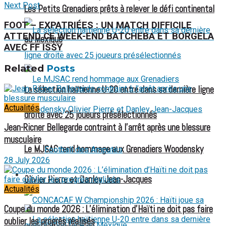
Next Post
Les Petits Grenadiers prêts à relever le défi continental
FOOT – EXPATRIÉES : UN MATCH DIFFICILE
ATTEND CE WEEK-END BATCHEBA ET BORGELA
au Mexique
AVEC FF ISSY
Related
Posts
La sélection haïtienne U-20 entre dans sa dernière ligne
Actualités
droite avec 25 joueurs présélectionnés
Jean-Ricner Bellegarde contraint à l’arrêt après une blessure
musculaire
Le MJSAC rend hommage aux Grenadiers Woodensky
Football des Amputés
28 July 2026
FOOTBALL FÉMININ
Olivier Pierre et Danley Jean-Jacques
Actualités
Coupe du monde 2026 : L’élimination d’Haïti ne doit pas faire
oublier les progrès réalisés