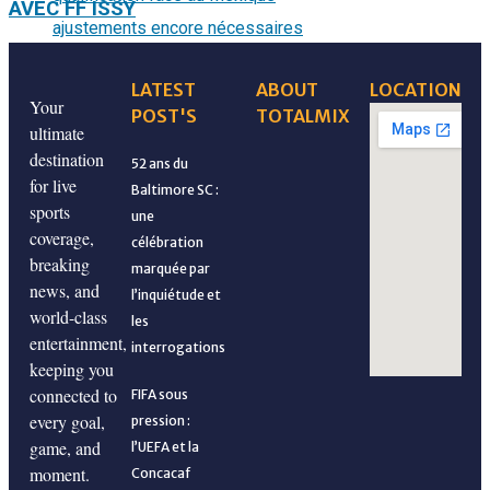
AVEC FF ISSY
CONCACAF W Championship 2026 : Haïti joue sa
LATEST
ABOUT
LOCATION
Large victoire des Grenadières, mais des ajustements
Your
POST'S
TOTALMIX
ultimate
qualification face au Mexique
encore nécessaires
destination
52 ans du
for live
Baltimore SC :
sports
une
coverage,
célébration
breaking
marquée par
news, and
l’inquiétude et
world-class
les
entertainment,
interrogations
Les Grenadières visent la première place face à Anguilla
keeping you
Qualification acquise, mais des réglages à faire pour les
connected to
FIFA sous
every goal,
pression :
game, and
Grenadières
l’UEFA et la
moment.
Concacaf