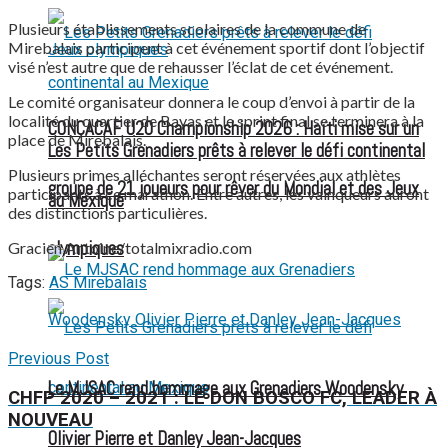
Plusieurs établissements scolaires de la commune de
Mirebalais participent à cet événement sportif dont l’objectif
visé n’est autre que de rehausser l’éclat de cet événement.
Le comité organisateur donnera le coup d’envoi à partir de la
localité du quartier de Bayas et le sprint final se terminera à la
CONCACAF U20 Championship 2026 : Haïti mise sur un
place de Mirebalais.
Les Petits Grenadiers prêts à relever le défi continental
Plusieurs primes alléchantes seront réservées aux athlètes
groupe de 21 joueurs pour rêver du Mondial et des Jeux
participants à ce marathon. Entre autres, les vainqueurs auront
au Mexique
des distinctions particulières.
olympiques
Gracien Antoine/totalmixradio.com
Tags:
AS Mirebalais
Previous Post
Le MJSAC rend hommage aux Grenadiers Woodensky
CHFP 2020 – 2021 : LE DON BOSCO FC, LEADER À
NOUVEAU
Olivier Pierre et Danley Jean-Jacques