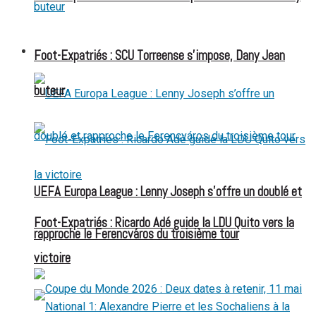
FOOT EXPATRIÉS
Foot-Expatriés : SCU Torreense s’impose, Dany Jean
buteur
UEFA Europa League : Lenny Joseph s’offre un doublé et
Foot-Expatriés : Ricardo Adé guide la LDU Quito vers la
rapproche le Ferencváros du troisième tour
victoire