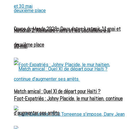
Coupe du Monde 2026 : Deux dates à retenir, 11 mai et
National 1: Alexandre Pierre et les Sochaliens à la
deuxième place
30 mai
Match amical : Quel XI de départ pour Haïti ?
Foot-Expatriés : Johny Placide, le mur haïtien, continue
d’augmenter ses arrêts