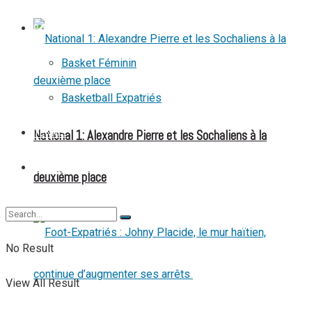
BASKETBALL
Basket Féminin
Basketball Expatriés
National 1: Alexandre Pierre et les Sochaliens à la
TENNIS
TENNIS DE TABLE
deuxième place
No Result
View All Result