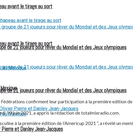
eau avant le tirage au sort
eau avant le tirage au sort
e de 21 joueurs pour rêver du Mondial et des Jeux olympiques
u Mexique
e de 21 joueurs pour rêver du Mondial et des Jeux olympiques
es Fédérations confirment leur participation à la première edition 
di 19 juin 2021, a appris la rédaction de totalmixradio.com.
culine à la première édition de l’Americup 2021 “, a révélé un mem
 Pierre et Danley Jean-Jacques