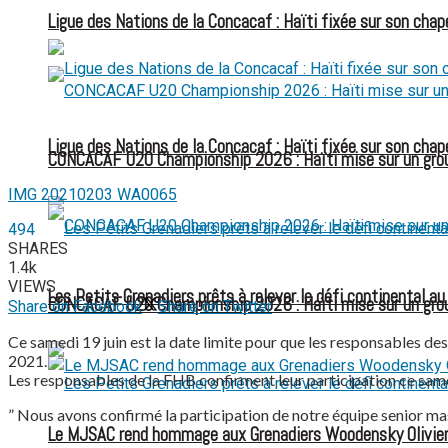
Ligue des Nations de la Concacaf : Haïti fixée sur son chap
Ligue des Nations de la Concacaf : Haïti fixée sur son chap
CONCACAF U20 Championship 2026 : Haïti mise sur un group
IMG 20210203 WA0065
494
SHARES
1.4k
VIEWS
Les Petits Grenadiers prêts à relever le défi continental a
CONCACAF U20 Championship 2026 : Haïti mise sur un group
Share on Facebook
Share on Twitter
Ce samedi 19 juin est la date limite pour que les responsables d
2021.
Les responsables de la FHB confirment leur participation ce same
” Nous avons confirmé la participation de notre équipe senior mas
Le MJSAC rend hommage aux Grenadiers Woodensky Olivier