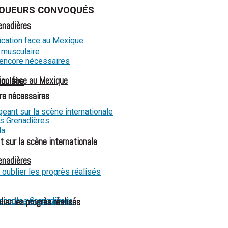
0 JOUEURS CONVOQUÉS
renadières
ion face au Mexique
culaire
re nécessaires
t sur la scène internationale
renadières
ier les progrès réalisés