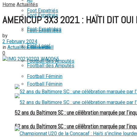
Home
Actualités
View All Result
Foot Expatriés
Foot Expatriés
AMERICUP 3X3 2021 : HAÏTI DIT OU
Foot-Expatriées
Foot-Expatriées
by
2 February 2024
Foot-Local
in
Actualités
,
Basketball
Foot-Local
0
Football des Amputés
Football des Amputés
Football Féminin
Football Féminin
52 ans du Baltimore SC : une célébration marquée par l’inqu
52 ans du Baltimore SC : une célébration marquée par l’inqu