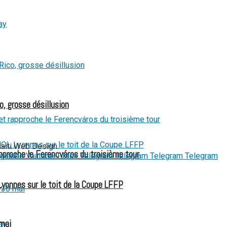
o, grosse désillusion
Haiti Web Design.
pproche le Ferencváros du troisième tour
outube
Youtube
Tiktok
Telegram
Telegram
Telegram
Telegram
Lyonnes sur le toit de la Coupe LFFP
 mai