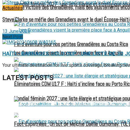
Mondial féminin 2027 : une liste élargie et stratégique pou
Large victoire des Grenadières, mais des ajustements enco
Actualités
Steve Clarke se méfie des Grenadiers avant le duel Écosse-Haïti
13 June 2026
Next Post
Fin d’aventure pour nos petites Grenadières au Costa Rica
Les Grenadières visent la première place face à Anguilla
HAÏTI - BARRAGES GOLD CUP : UNE LISTE DE 30
Your ultimate destination for live sports coverage, breaking n
LATEST POST'S
Éliminatoires CDM U17 F : Haïti s’incline face au Porto Ric
52 ans du Baltimore SC : une célébration marquée par l’inquiétude
Mondial féminin 2027 : une liste élargie et stratégique pou
FIFA sous pression : l’UEFA et la Concacaf dénoncent un manqu
Jean-Ricner Bellegarde contraint à l’arrêt après une blessure mus
Foot-Expatriées : Un but de Melchie Daëlle Dumornay, l’OL 
Championnat U20 de la Concacaf : Haïti s’incline lourdement face