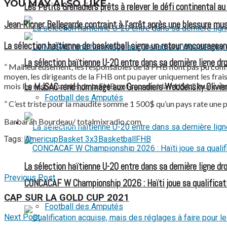
YOU MAY ALSO LIKE
Les Petits Grenadiers prêts à relever le défi continental a
Jean-Ricner Bellegarde contraint à l’arrêt après une blessure mus
La sélection haïtienne de basketball signe un retour encouragean
La sélection haïtienne U-20 entre dans sa dernière ligne dr
” Malheureusement, les responsables de la FHB n’ont pas pu confirm
moyen, les dirigeants de la FHB ont pu payer uniquement les frais
Le MJSAC rend hommage aux Grenadiers Woodensky Olivier
mois les responsables de la FHB ont soumis à la MJSAC leur calend
Football des Amputés
” C’est triste pour la maudite somme 1 500$ qu’un pays rate une pa
Barbarah Bourdeau/ totalmixradio.com
FOOTBALL FÉMININ
Tags:
Americup
Basket 3x3
Basketball
FHB
La sélection haïtienne U-20 entre dans sa dernière ligne dr
Previous Post
CONCACAF W Championship 2026 : Haïti joue sa qualificat
CAP SUR LA GOLD CUP 2021
Football des Amputés
Next Post