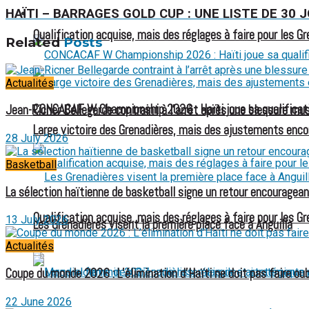
HAÏTI – BARRAGES GOLD CUP : UNE LISTE DE 3
FOOTBALL FÉMININ
Qualification acquise, mais des réglages à faire pour les G
Related
Posts
Actualités
CONCACAF W Championship 2026 : Haïti joue sa qualificat
Jean-Ricner Bellegarde contraint à l’arrêt après une blessure mus
Large victoire des Grenadières, mais des ajustements enco
28 July 2026
Basketball
La sélection haïtienne de basketball signe un retour encouragean
Qualification acquise, mais des réglages à faire pour les G
13 July 2026
Les Grenadières visent la première place face à Anguilla
Actualités
Coupe du monde 2026 : L’élimination d’Haïti ne doit pas faire oubl
22 June 2026