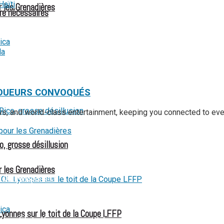
r les Grenadières
re nécessaires
 JOUEURS CONVOQUÉS
ews, and world-class entertainment, keeping you connected to ev
o, grosse désillusion
 et les interrogations
r les Grenadières
e de transparence
culaire
Lyonnes sur le toit de la Coupe LFFP
 aux États-Unis pour son entrée en lice