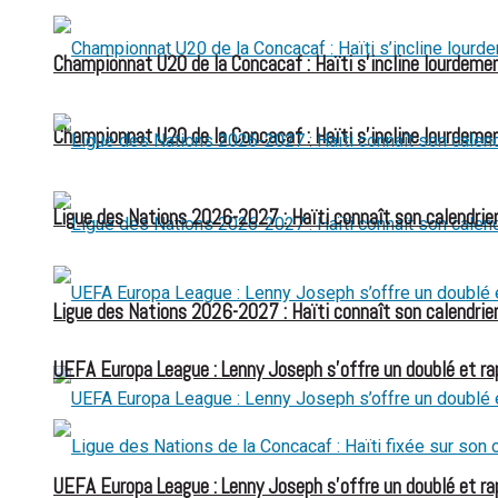
Championnat U20 de la Concacaf : Haïti s’incline lourdemen
Championnat U20 de la Concacaf : Haïti s’incline lourdemen
Ligue des Nations 2026-2027 : Haïti connaît son calendrier
Ligue des Nations 2026-2027 : Haïti connaît son calendrier
UEFA Europa League : Lenny Joseph s’offre un doublé et ra
UEFA Europa League : Lenny Joseph s’offre un doublé et ra