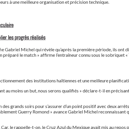
ueurs à une meilleure organisation et précision technique.
culaire
ier les progrès réalisés
onfie Gabriel Michel qui révèle qu’après la première période, ils on
préparé le match » affirme l’entraîneur connu sous le sobriquet « T
fonctionnement des institutions haïtiennes et une meilleure planific
t au moins un but, nous serons qualifiés » déclare-t-il en précisant 
des grands soirs pour s’assurer d’un point positif avec deux arrêts i
r valablement Guerry Romond » avance Gabriel Michel reconnaissant qu’
. Car, le rappelle-t-on, le Cruz Azul du Mexique avait mis au repos p