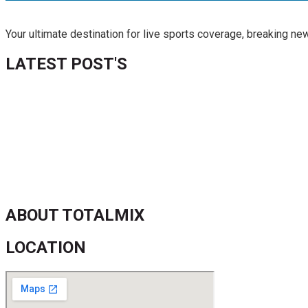
Your ultimate destination for live sports coverage, breaking n
LATEST POST'S
52 ans du Baltimore SC : une célébration marquée par l’inquiétude
FIFA sous pression : l’UEFA et la Concacaf dénoncent un manqu
Jean-Ricner Bellegarde contraint à l’arrêt après une blessure mus
Championnat U20 de la Concacaf : Haïti s’incline lourdement face
ABOUT TOTALMIX
LOCATION