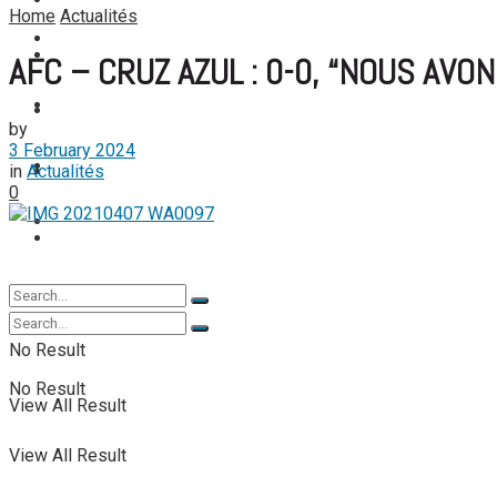
FOOTBALL FÉMININ
Home
Actualités
View All Result
FOOT EXPATRIÉS
FOOT EXPATRIÉS
AFC – CRUZ AZUL : 0-0, “NOUS AV
BASKETBALL
BASKETBALL
by
3 February 2024
TENNIS
in
Actualités
TENNIS
0
TENNIS DE TABLE
TENNIS DE TABLE
No Result
No Result
View All Result
View All Result