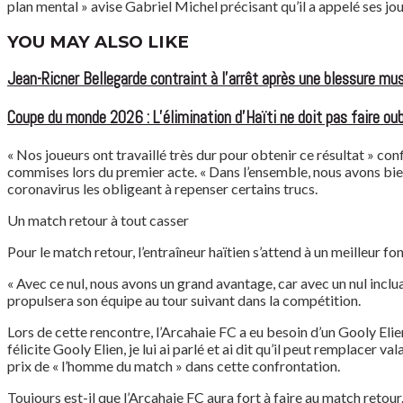
plan mental » avise Gabriel Michel précisant qu’il a appelé ses jo
YOU MAY ALSO LIKE
Jean-Ricner Bellegarde contraint à l’arrêt après une blessure mus
Coupe du monde 2026 : L’élimination d’Haïti ne doit pas faire oubl
« Nos joueurs ont travaillé très dur pour obtenir ce résultat » c
commises lors du premier acte. « Dans l’ensemble, nous avons bien 
coronavirus les obligeant à repenser certains trucs.
Un match retour à tout casser
Pour le match retour, l’entraîneur haïtien s’attend à un meilleur 
« Avec ce nul, nous avons un grand avantage, car avec un nul incluan
propulsera son équipe au tour suivant dans la compétition.
Lors de cette rencontre, l’Arcahaie FC a eu besoin d’un Gooly Elien 
félicite Gooly Elien, je lui ai parlé et ai dit qu’il peut remplace
prix de « l’homme du match » dans cette confrontation.
Toujours est-il que l’Arcahaie FC aura fort à faire au match retour