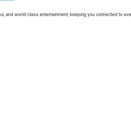
ews, and world-class entertainment, keeping you connected to ev
 et les interrogations
e de transparence
culaire
 aux États-Unis pour son entrée en lice