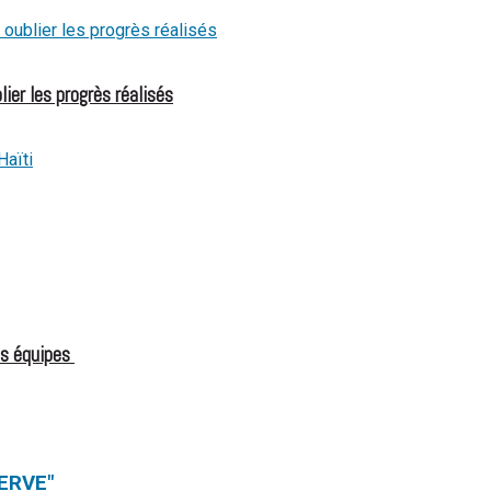
ier les progrès réalisés
es équipes
ERVE"