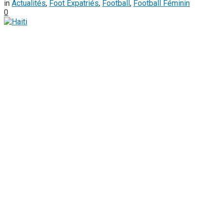
in
Actualités
,
Foot Expatriés
,
Football
,
Football Féminin
0