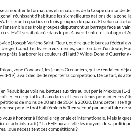
se à modifier le format des éliminatoires de la Coupe du monde de 
xagonal, réunissant d’habitude les six meilleures nations de la zone,
FA. Ils seront réparties en trois groupes de quatre. Et selon cette 
r l’ensemble des trois groupes disputeront un barrage face au vainq
nfrères, Haïti serait placée dans le pot 4 avec Trinite-et-Tobago et
un novice (Joseph Variéno Saint-Fleur), et dire que le bureau fédéral
 berger (coach) et livrés à eux mêmes, sans l’ombre d’un doute, Haït
jours prêts à arborer les couleurs d’Haïti ? Wilde-Donald Guerrier a
Tokyo, zone Concacaf, les jeunes Grenadiers, qui se rendaient déjà
id-19), avait décidé de reporter la compétition. De ce fait, ils att
 en République voisine, battues aux tirs au but par le Mexique (1-
iser en ce qui attrait aux dates et lieux retenus pour jouer ces él
mpétitions de moins de 20 ans de 2004 à 20020. Dans cette liste fi
ense pour le football féminin haïtien secoué par une affaire de s
-vous à honorer à l’échelle régionale et internationale. Mais la que
ncier et administratif) ? La FHF aura-t-elle les moyens de sa poli
utres…que nécessitent ces compétitions ?