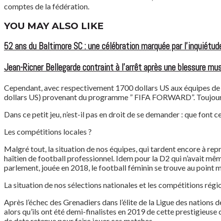
comptes de la fédération.
YOU MAY ALSO LIKE
52 ans du Baltimore SC : une célébration marquée par l’inquiétude
Jean-Ricner Bellegarde contraint à l’arrêt après une blessure mus
Cependant, avec respectivement 1700 dollars US aux équipes de la 
dollars US) provenant du programme ” FIFA FORWARD”. Toujours es
Dans ce petit jeu, n’est-il pas en droit de se demander : que font 
Les compétitions locales ?
Malgré tout, la situation de nos équipes, qui tardent encore à re
haïtien de football professionnel. Idem pour la D2 qui n’avait mê
parlement, jouée en 2018, le football féminin se trouve au point
La situation de nos sélections nationales et les compétitions régi
Après l’échec des Grenadiers dans l’élite de la Ligue des nations 
alors qu’ils ont été demi-finalistes en 2019 de cette prestigieus
de date retenue pour faire jouer ces matches.