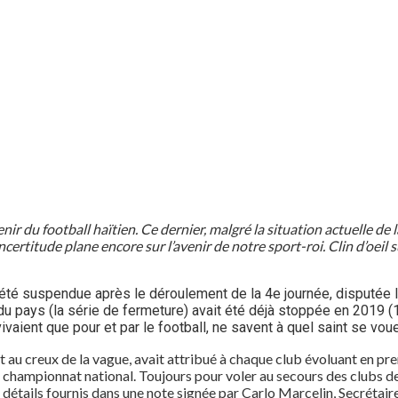
nir du football haïtien. Ce dernier, malgré la situation actuelle de 
incertitude plane encore sur l’avenir de notre sport-roi. Clin d’oei
a été suspendue après le déroulement de la 4e journée, disputée
du pays (la série de fermeture) avait été déjà stoppée en 2019 (1
vivaient que pour et par le football, ne savent à quel saint se vou
soit au creux de la vague, avait attribué à chaque club évoluant en 
u championnat national. Toujours pour voler au secours des clubs de
es détails fournis dans une note signée par Carlo Marcelin, Secrétai