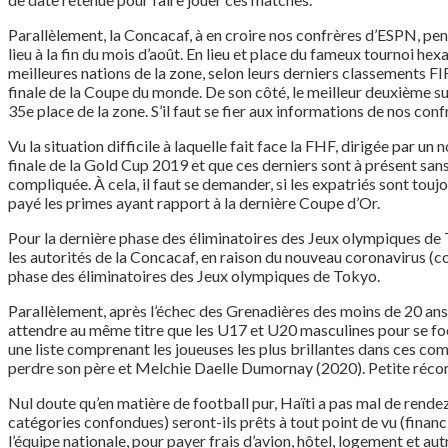
Parallèlement, la Concacaf, à en croire nos confrères d’ESPN, pen
lieu à la fin du mois d’août. En lieu et place du fameux tournoi he
meilleures nations de la zone, selon leurs derniers classements FI
finale de la Coupe du monde. De son côté, le meilleur deuxième su
35e place de la zone. S’il faut se fier aux informations de nos co
Vu la situation difficile à laquelle fait face la FHF, dirigée par 
finale de la Gold Cup 2019 et que ces derniers sont à présent sans
compliquée. À cela, il faut se demander, si les expatriés sont tou
payé les primes ayant rapport à la dernière Coupe d’Or.
Pour la dernière phase des éliminatoires des Jeux olympiques de 
les autorités de la Concacaf, en raison du nouveau coronavirus (cov
phase des éliminatoires des Jeux olympiques de Tokyo.
Parallèlement, après l’échec des Grenadières des moins de 20 ans
attendre au même titre que les U17 et U20 masculines pour se focal
une liste comprenant les joueuses les plus brillantes dans ces co
perdre son père et Melchie Daelle Dumornay (2020). Petite récomp
Nul doute qu’en matière de football pur, Haïti a pas mal de rendez
catégories confondues) seront-ils prêts à tout point de vu (fina
l’équipe nationale, pour payer frais d’avion, hôtel, logement et a