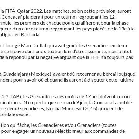
la FIFA, Qatar 2022. Les matches, selon cette prévision, auront
 la Concacaf plaiderait pour un tournoi regroupant les 12
formule, les premiers de chaque poule qualifieront pour la phase
ueur d’un autre tournoi regroupant les pays placés de la 13e à la
 Antigua-et-Barbuda.
 avait limogé Marc Collat qui avait guidé les Grenadiers en demi-
i se trouve dans une situation loin d’être assurante, mais plutôt
 déjà répondu par la négative arguant que la FHF n’a toujours pas
 à Guadalajara (Mexique), avaient dû retourner au bercail puisque
endent pour savoir où et quand ils auront à disputer cette l’ultime
1, 4-2 TAB), les Grenadières des moins de 17 ans doivent encore
iminatoires. N’empêche que ce mardi 9 juin, la Concacaf a publié
gure deux Grenadières, Nérilia Mondésir (2015) qui vient de
candale sexuel.
stion qui fâche, les Grenadières et/ou Grenadiers (toutes
tique pour engager un nouveau sélectionneur aux commandes de