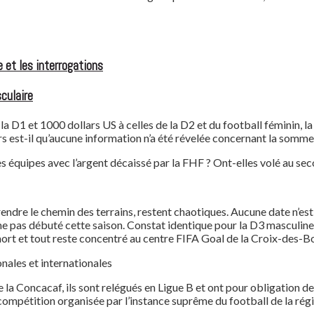
 et les interrogations
culaire
D1 et 1000 dollars US à celles de la D2 et du football féminin, la
t-il qu’aucune information n’a été révelée concernant la somme al
ces équipes avec l’argent décaissé par la FHF ? Ont-elles volé au sec
prendre le chemin des terrains, restent chaotiques. Aucune date n’e
me pas débuté cette saison. Constat identique pour la D3 masculine
 mort et tout reste concentré au centre FIFA Goal de la Croix-des-B
onales et internationales
de la Concacaf, ils sont relégués en Ligue B et ont pour obligation 
e compétition organisée par l’instance suprême du football de la rég