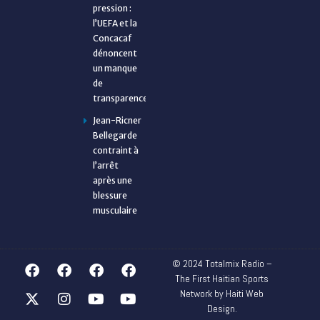
pression :
l’UEFA et la
Concacaf
dénoncent
un manque
de
transparence
Jean-Ricner
Bellegarde
contraint à
l’arrêt
après une
blessure
musculaire
© 2024 Totalmix Radio –
The First Haitian Sports
Network by Haiti Web
Design.