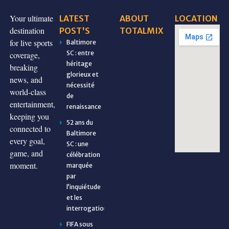
Your ultimate
LATEST
ABOUT
LOCATION
destination
POST'S
TOTALMIX
for live sports
Baltimore
SC : entre
coverage,
héritage
breaking
glorieux et
news, and
nécessité
world-class
de
entertainment,
renaissance
keeping you
52 ans du
connected to
Baltimore
every goal,
SC : une
game, and
célébration
moment.
marquée
par
l’inquiétude
et les
interrogations
FIFA sous