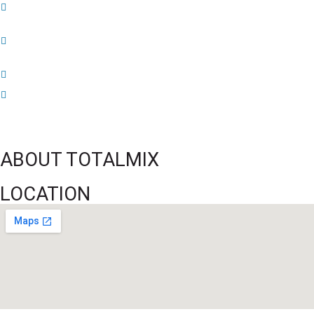
52 ans du Baltimore SC : une célébration marquée par l’inquiétude et les
interrogations
FIFA sous pression : l’UEFA et la Concacaf dénoncent un manque de
transparence
Jean-Ricner Bellegarde contraint à l’arrêt après une blessure musculaire
Championnat U20 de la Concacaf : Haïti s’incline lourdement face aux États-
Unis pour son entrée en lice
ABOUT TOTALMIX
LOCATION