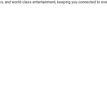
ews, and world-class entertainment, keeping you connected to ev
 et les interrogations
e de transparence
culaire
 aux États-Unis pour son entrée en lice