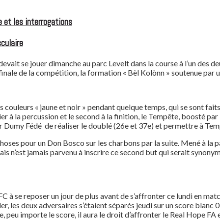
 et les interrogations
culaire
devait se jouer dimanche au parc Levelt dans la course à l’un des de
nale de la compétition, la formation « Bèl Kolònn » soutenue par un
s couleurs « jaune et noir » pendant quelque temps, qui se sont faits 
 à la percussion et le second à la finition, le Tempête, boosté par l
r Dumy Fédé de réaliser le doublé (26e et 37e) et permettre à Tem
s choses pour un Don Bosco sur les charbons par la suite. Mené à la 
ais n’est jamais parvenu à inscrire ce second but qui serait synonym
g FC à se reposer un jour de plus avant de s’affronter ce lundi en ma
er, les deux adversaires s’étaient séparés jeudi sur un score blan
e, peu importe le score, il aura le droit d’affronter le Real Hope FA 