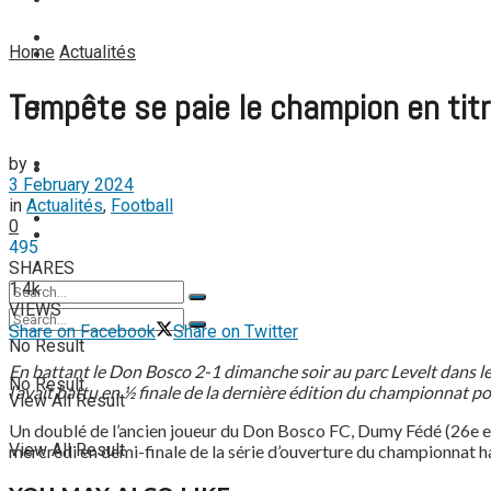
FOOTBALL FÉMININ
View All Result
FOOT EXPATRIÉS
Home
Actualités
FOOT EXPATRIÉS
Tempête se paie le champion en tit
BASKETBALL
BASKETBALL
by
TENNIS
TENNIS
3 February 2024
in
Actualités
,
Football
TENNIS DE TABLE
0
TENNIS DE TABLE
495
SHARES
1.4k
VIEWS
Share on Facebook
Share on Twitter
No Result
En battant le Don Bosco 2-1 dimanche soir au parc Levelt dans l
No Result
l’avait battu en ½ finale de la dernière édition du championnat p
View All Result
Un doublé de l’ancien joueur du Don Bosco FC, Dumy Fédé (26e et 
View All Result
mercredi en demi-finale de la série d’ouverture du championnat h