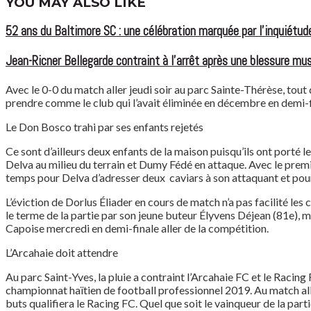
YOU MAY ALSO LIKE
52 ans du Baltimore SC : une célébration marquée par l’inquiétude
Jean-Ricner Bellegarde contraint à l’arrêt après une blessure mus
Avec le 0-0 du match aller jeudi soir au parc Sainte-Thérèse, tout 
prendre comme le club qui l’avait éliminée en décembre en demi-fi
Le Don Bosco trahi par ses enfants rejetés
Ce sont d’ailleurs deux enfants de la maison puisqu’ils ont porté le
Delva au milieu du terrain et Dumy Fédé en attaque. Avec le premier
temps pour Delva d’adresser deux caviars à son attaquant et pou
L’éviction de Dorlus Éliader en cours de match n’a pas facilité le
le terme de la partie par son jeune buteur Élyvens Déjean (81e), m
Capoise mercredi en demi-finale aller de la compétition.
L’Arcahaie doit attendre
Au parc Saint-Yves, la pluie a contraint l’Arcahaie FC et le Racin
championnat haïtien de football professionnel 2019. Au match all
buts qualifiera le Racing FC. Quel que soit le vainqueur de la parti