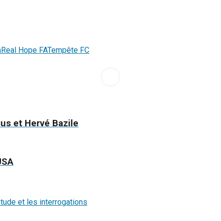
n
Real Hope FA
Tempête FC
cus et Hervé Bazile
 USA