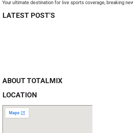
Your ultimate destination for live sports coverage, breaking n
LATEST POST'S
52 ans du Baltimore SC : une célébration marquée par l’inquiétude
FIFA sous pression : l’UEFA et la Concacaf dénoncent un manqu
Jean-Ricner Bellegarde contraint à l’arrêt après une blessure mus
Championnat U20 de la Concacaf : Haïti s’incline lourdement face
ABOUT TOTALMIX
LOCATION