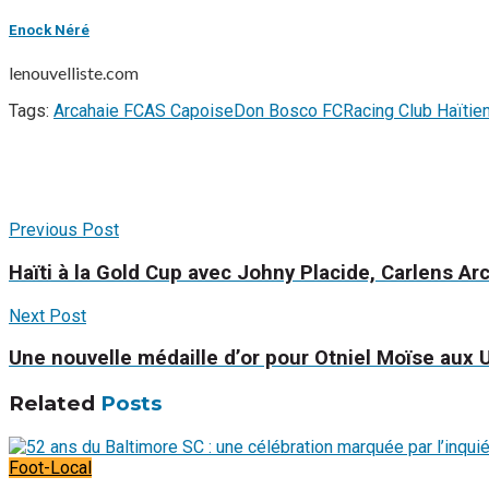
Enock Néré
lenouvelliste.com
Tags:
Arcahaie FC
AS Capoise
Don Bosco FC
Racing Club Haïtie
Previous Post
Haïti à la Gold Cup avec Johny Placide, Carlens Ar
Next Post
Une nouvelle médaille d’or pour Otniel Moïse aux
Related
Posts
Foot-Local