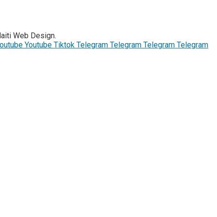
Haiti Web Design.
outube
Youtube
Tiktok
Telegram
Telegram
Telegram
Telegram