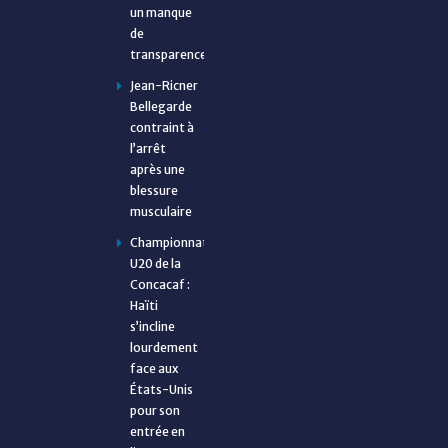
un manque
de
transparence
Jean-Ricner
Bellegarde
contraint à
l’arrêt
après une
blessure
musculaire
Championnat
U20 de la
Concacaf :
Haïti
s’incline
lourdement
face aux
États-Unis
pour son
entrée en