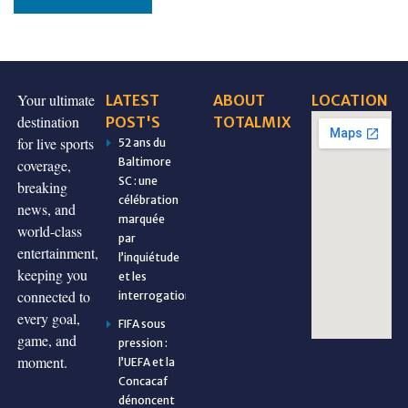
Your ultimate
LATEST
ABOUT
LOCATION
destination
POST'S
TOTALMIX
for live sports
52 ans du
Baltimore
coverage,
SC : une
breaking
célébration
news, and
marquée
world-class
par
entertainment,
l’inquiétude
keeping you
et les
connected to
interrogations
every goal,
FIFA sous
game, and
pression :
moment.
l’UEFA et la
Concacaf
dénoncent