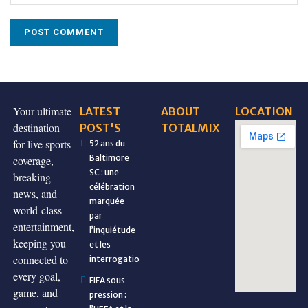
Your ultimate
LATEST
ABOUT
LOCATION
destination
POST'S
TOTALMIX
for live sports
52 ans du
Baltimore
coverage,
SC : une
breaking
célébration
news, and
marquée
world-class
par
entertainment,
l’inquiétude
keeping you
et les
connected to
interrogations
every goal,
FIFA sous
game, and
pression :