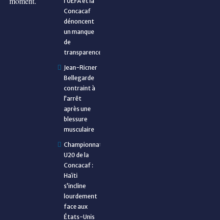
moment.
l’UEFA et la
Concacaf
dénoncent
un manque
de
transparence
Jean-Ricner
Bellegarde
contraint à
l’arrêt
après une
blessure
musculaire
Championnat
U20 de la
Concacaf :
Haïti
s’incline
lourdement
face aux
États-Unis