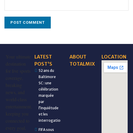
Your ultimate
LATEST
ABOUT
LOCATION
destination
POST'S
TOTALMIX
for live sports
52 ans du
Baltimore
coverage,
SC : une
breaking
célébration
news, and
marquée
world-class
par
entertainment,
l’inquiétude
keeping you
et les
connected to
interrogations
every goal,
FIFA sous