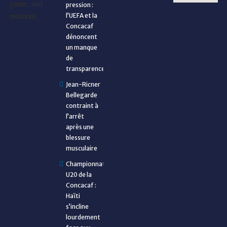
game, and
pression :
moment.
l’UEFA et la
Concacaf
dénoncent
un manque
de
transparence
Jean-Ricner
Bellegarde
contraint à
l’arrêt
après une
blessure
musculaire
Championnat
U20 de la
Concacaf :
Haïti
s’incline
lourdement