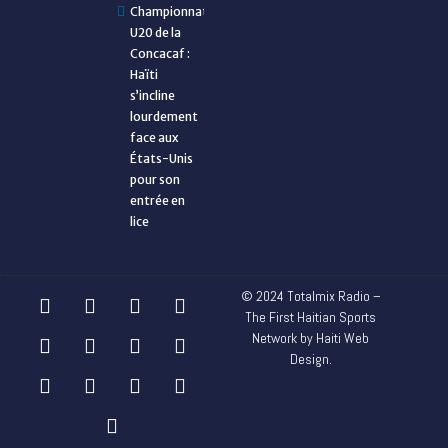
Championnat
U20 de la
Concacaf :
Haïti
s’incline
lourdement
face aux
États-Unis
pour son
entrée en
lice
© 2024 Totalmix Radio –
The First Haitian Sports
Network by Haiti Web
Design.