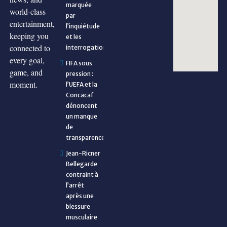
marquée
world-class
par
entertainment,
l’inquiétude
keeping you
et les
connected to
interrogations
every goal,
FIFA sous
game, and
pression :
moment.
l’UEFA et la
Concacaf
dénoncent
un manque
de
transparence
Jean-Ricner
Bellegarde
contraint à
l’arrêt
après une
blessure
musculaire