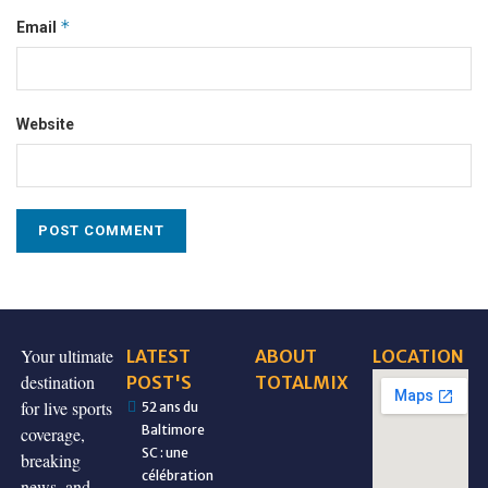
*
Email
Website
Your ultimate
LATEST
ABOUT
LOCATION
destination
POST'S
TOTALMIX
for live sports
52 ans du
Baltimore
coverage,
SC : une
breaking
célébration
news, and