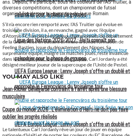
ans. Depuis, il a participé, sous les couleurs de l’AS Truitier, à
diverses compétitions, dont un championnat de futsal
organisé l’an dernier au gymnase de la rue Romain.
calendrier pour la phase de groupes
S’il n’a encore rien remporté avec l’AS Truitier qui évolue en
troisième division, il a, en revanche, gagné avec l’équipe
d’Atomic FC l’un des prestigieux championnats du département
Ligue des Nations 2026-2027 : Haïti connaît son
de la Grand’Anse en battant en finale la solide formation de
Feeling Bastien, issue du département des Nippes. Sa
surprenante équipe, malgré six matches joués, reste invaincue
calendrier pour la phase de groupes
dans le championnat. Cerise sur le gâteau, Carl Jordanly a été
désigné meilleur joueur de la supercoupe de l’Unité de Pestel.
UEFA Europa League : Lenny Joseph s’offre un doublé et
YOU MAY ALSO LIKE
rapproche le Ferencváros du troisième tour
Jean-Ricner Bellegarde contraint à l’arrêt après une blessure
musculaire
Coupe du monde 2026 : L’élimination d’Haïti ne doit pas faire
oublier les progrès réalisés
UEFA Europa League : Lenny Joseph s’offre un doublé et
Le talentueux Carl Jordanly rêve un jour de jouer en équipe
nationale d’Haïti et de porter les couleurs du FC Barcelone, de