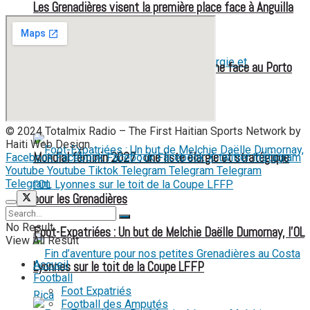
Les Grenadières visent la première place face à Anguilla
Éliminatoires CDM U17 F : Haïti s’incline face au Porto
Rico, grosse désillusion
© 2024 Totalmix Radio – The First Haitian Sports Network by
Haiti Web Design.
Mondial féminin 2027 : une liste élargie et stratégique
Facebook
Facebook
Facebook
Facebook
X-twitter
Instagram
Youtube
Youtube
Tiktok
Telegram
Telegram
Telegram
Telegram
pour les Grenadières
No Result
Foot-Expatriées : Un but de Melchie Daëlle Dumornay, l’OL
View All Result
Accueil
Lyonnes sur le toit de la Coupe LFFP
Football
Foot Expatriés
Football des Amputés