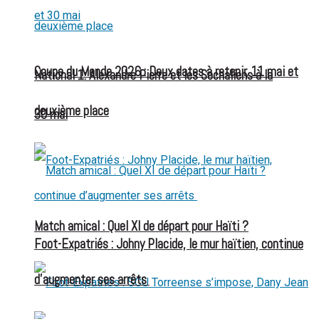
Coupe du Monde 2026 : Deux dates à retenir, 11 mai et
National 1: Alexandre Pierre et les Sochaliens à la
deuxième place
30 mai
Match amical : Quel XI de départ pour Haïti ?
Foot-Expatriés : Johny Placide, le mur haïtien, continue
d’augmenter ses arrêts