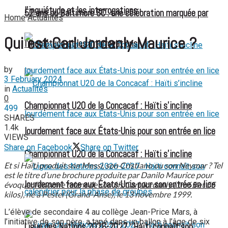
l’inquiétude et les interrogations
52 ans du Baltimore SC : une célébration marquée par
Home
Actualités
Qui est Carl Jordanly Maurice ?
l’inquiétude et les interrogations
by
3 February 2024
in
Actualités
0
Championnat U20 de la Concacaf : Haïti s’incline
499
SHARES
1.4k
lourdement face aux États-Unis pour son entrée en lice
VIEWS
Share on Facebook
Share on Twitter
Championnat U20 de la Concacaf : Haïti s’incline
Et si Haïti produit son Messi, son Cristiano ou son Neymar ? Tel
est le titre d’une brochure produite par Danilo Maurice pour
lourdement face aux États-Unis pour son entrée en lice
évoquer l’énorme talent de son fils Carl Jordanly (1m65 et 55
kilos), né à Pestel (Grand-Anse), le 13 novembre 1999.
L’élève de secondaire 4 au collège Jean-Price Mars, à
l’initiative de son père, a tapé dans un ballon à l’âge de six
Ligue des Nations 2026-2027 : Haïti connaît son