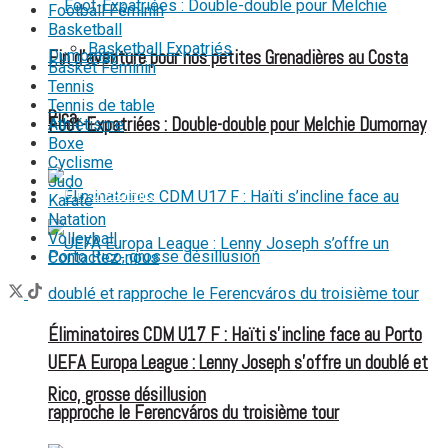
Football Féminin
Basketball
Basketball Expatriés
Fin d’aventure pour nos petites Grenadières au Costa
Basket Féminin
Tennis
Tennis de table
Rica
Foot-Expatriées : Double-double pour Melchie Dumornay
Athlétisme
Boxe
Cyclisme
Judo
FOOT EXPATRIÉS
Karaté
Natation
Volleyball
Contactez-nous
Éliminatoires CDM U17 F : Haïti s’incline face au Porto
UEFA Europa League : Lenny Joseph s’offre un doublé et
Rico, grosse désillusion
rapproche le Ferencváros du troisième tour