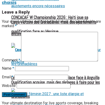
choisis
Leave a Reply
CONCACAF W Championship 2026 : Haïti joue sa
Your email address will not be published.
Required fields are
Large victoire des Grenadières, mais des ajustements
marked
*
qualification face au Mexique
encore nécessaires
Comment
*
Name
*
Email
*
Les Grenadières visent la première place face à Anguilla
Qualification acquise, mais des réglages à faire pour les
Website
Grenadières
Your ultimate destination for live sports coverage, breaking