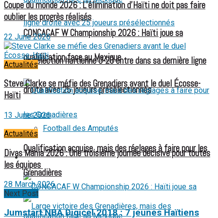
Coupe du monde 2026 : L’élimination d’Haïti ne doit pas faire
oublier les progrès réalisés
CONCACAF W Championship 2026 : Haïti joue sa
22 June 2026
qualification face au Mexique
La sélection haïtienne U-20 entre dans sa dernière ligne
Actualités
Steve Clarke se méfie des Grenadiers avant le duel Écosse-
droite avec 25 joueurs présélectionnés
Haïti
13 June 2026
Football des Amputés
Actualités
Qualification acquise, mais des réglages à faire pour les
Divas Mania 2026 : Une troisième journée décisive pour toutes
FOOTBALL FÉMININ
les équipes
Grenadières
28 March 2026
Next Post
Jumstart NBA Digicel 2018 : 7 jeunes Haïtiens