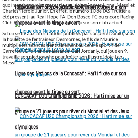
quoi marcher sur les traces de ses idoles Andres Lionel Messi et
rapproche le Ferencváros du troisième tour
Ligue des Nations de la Concacaf : Haïti fixée sur son
Charles Hérold Junior. En effet, le numéro 10 de l’AS Truitier a
été pressenti au Real Hope FA, Don Bosco FC ou encore Racing
chapeau avant le tirage au sort
Club Haïtien avant de jeter son dévolu sur son club actuel.
Si l’on se fie aux informations publiées par son père Danilo, sous
la houlette de l’entraîneur Desmornes, le fils de Maurice
multiplie les séances d’entraînement au centre sportif de
Carrefour. Droitier de naissance, Carl Jordanly, qui joue en 9,
travaille son pied gauche pour imiter son illustre idole Leo
Messi.
Ligue des Nations de la Concacaf : Haïti fixée sur son
chapeau avant le tirage au sort
CONCACAF U20 Championship 2026 : Haïti mise sur un
groupe de 21 joueurs pour rêver du Mondial et des Jeux
olympiques