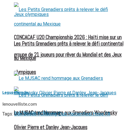
CONCACAF U20 Championship 2026 : Haïti mise sur un
Les Petits Grenadiers prêts à relever le défi continental
groupe de 21 joueurs pour rêver du Mondial et des Jeux
au Mexique
olympiques
Legupeterson
lenouvelliste.com
Le MJSAC rend hommage aux Grenadiers Woodensky
Tags:
Don Bosco FC
Racing Club Haïtien
Real Hope FA
Olivier Pierre et Danley Jean-Jacques