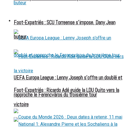
FOOT EXPATRIÉS
Foot-Expatriés : SCU Torreense s’impose, Dany Jean
buteur
UEFA Europa League : Lenny Joseph s’offre un doublé et
Foot-Expatriés : Ricardo Adé guide la LDU Quito vers la
rapproche le Ferencváros du troisième tour
victoire