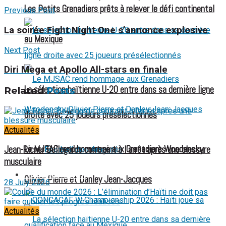
Les Petits Grenadiers prêts à relever le défi continental
Previous Post
La soirée Fight Night One s’annonce explosive
au Mexique
Next Post
Diri Mega et Apollo All-stars en finale
La sélection haïtienne U-20 entre dans sa dernière ligne
Related
Posts
droite avec 25 joueurs présélectionnés
Actualités
Le MJSAC rend hommage aux Grenadiers Woodensky
Jean-Ricner Bellegarde contraint à l’arrêt après une blessure
Football des Amputés
musculaire
FOOTBALL FÉMININ
Olivier Pierre et Danley Jean-Jacques
28 July 2026
Actualités