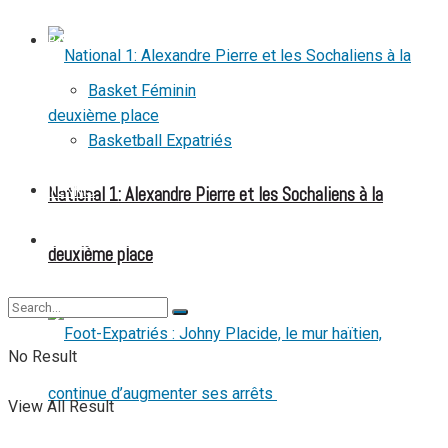
BASKETBALL
Basket Féminin
Basketball Expatriés
National 1: Alexandre Pierre et les Sochaliens à la
TENNIS
TENNIS DE TABLE
deuxième place
No Result
View All Result