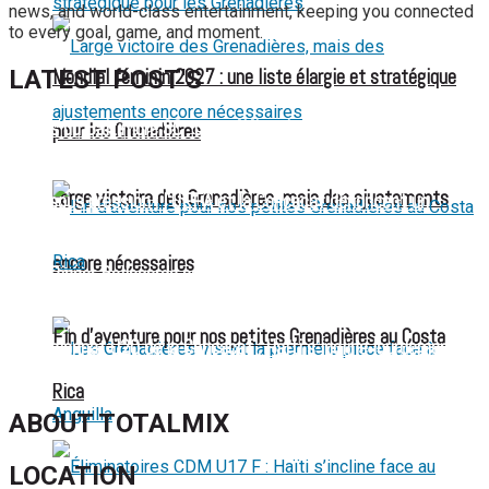
news, and world-class entertainment, keeping you connected
to every goal, game, and moment.
LATEST POST'S
Mondial féminin 2027 : une liste élargie et stratégique
52 ans du Baltimore SC : une célébration marquée par
pour les Grenadières
l’inquiétude et les interrogations
Large victoire des Grenadières, mais des ajustements
FIFA sous pression : l’UEFA et la Concacaf dénoncent un
manque de transparence
encore nécessaires
Jean-Ricner Bellegarde contraint à l’arrêt après une blessure
musculaire
Fin d’aventure pour nos petites Grenadières au Costa
Championnat U20 de la Concacaf : Haïti s’incline lourdement
face aux États-Unis pour son entrée en lice
Rica
ABOUT TOTALMIX
LOCATION