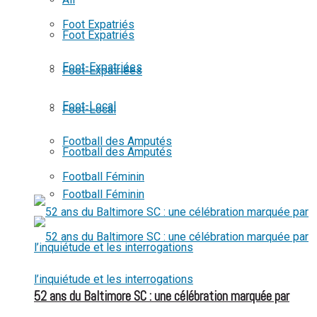
View All Result
Foot Expatriés
Foot Expatriés
Foot-Expatriées
Foot-Expatriées
Foot-Local
Foot-Local
Football des Amputés
Football des Amputés
Football Féminin
Football Féminin
52 ans du Baltimore SC : une célébration marquée par