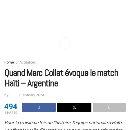
Home
Actualités
Quand Marc Collat évoque le match
Haïti – Argentine
by
3 February 2024
494
SHARES
Pour la troisième fois de l’histoire, l’équipe nationale d’Haïti
va affronter celle d’Argentine. Les deux pays ont pris rendez-