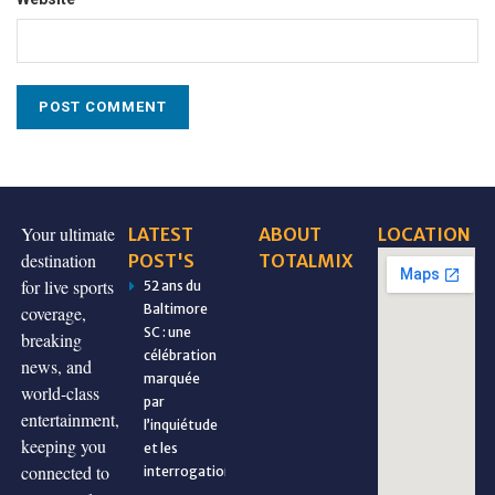
Your ultimate
LATEST
ABOUT
LOCATION
destination
POST'S
TOTALMIX
for live sports
52 ans du
Baltimore
coverage,
SC : une
breaking
célébration
news, and
marquée
world-class
par
entertainment,
l’inquiétude
keeping you
et les
connected to
interrogations