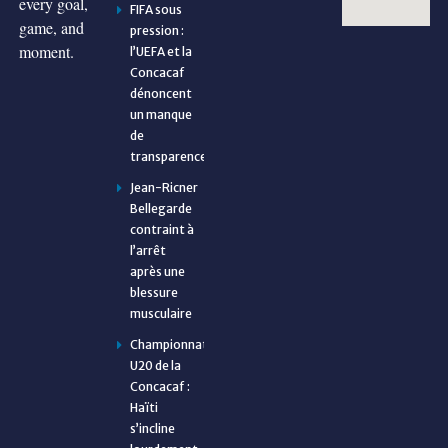
every goal,
FIFA sous
game, and
pression :
moment.
l’UEFA et la
Concacaf
dénoncent
un manque
de
transparence
Jean-Ricner
Bellegarde
contraint à
l’arrêt
après une
blessure
musculaire
Championnat
U20 de la
Concacaf :
Haïti
s’incline