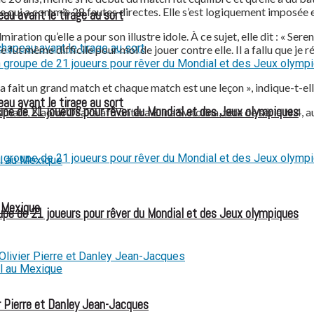
le qui a commis 28 fautes directes. Elle s’est logiquement imposée e
eau avant le tirage au sort
iration qu’elle a pour son illustre idole. À ce sujet, elle dit : « Ser
 Ce fut même difficile pour moi de jouer contre elle. Il a fallu que j
a fait un grand match et chaque match est une leçon », indique-t-e
eau avant le tirage au sort
e de 21 joueurs pour rêver du Mondial et des Jeux olympiques
8 mars, Naomi Osaka affrontera Elina Svitolina, tête de série N.4, 
u Mexique
e de 21 joueurs pour rêver du Mondial et des Jeux olympiques
 Pierre et Danley Jean-Jacques