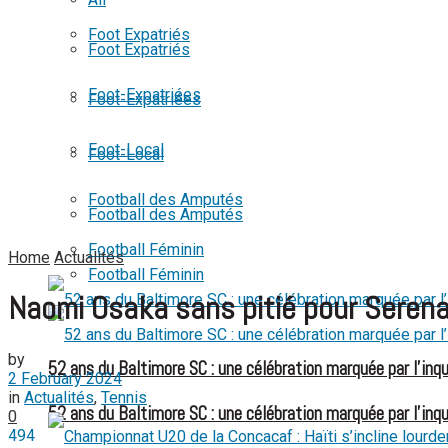
View All Result
Foot Expatriés
Foot Expatriés
Foot-Expatriées
Foot-Expatriées
Foot-Local
Foot-Local
Football des Amputés
Football des Amputés
Football Féminin
Home
Actualités
Football Féminin
Naomi Osaka sans pitié pour Serena
by
52 ans du Baltimore SC : une célébration marquée par l’inqu
2 February 2024
in
Actualités
,
Tennis
52 ans du Baltimore SC : une célébration marquée par l’inqu
0
494