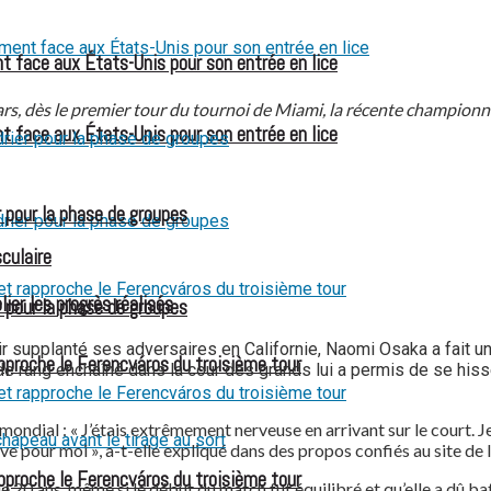
t face aux États-Unis pour son entrée en lice
ars, dès le premier tour du tournoi de Miami, la récente championn
t face aux États-Unis pour son entrée en lice
 pour la phase de groupes
culaire
ier les progrès réalisés
 pour la phase de groupes
oir supplanté ses adversaires en Californie, Naomi Osaka a fait un
pproche le Ferencváros du troisième tour
 rang enchaîné dans la cour des grands lui a permis de se hisse
ondial : « J’étais extrêmement nerveuse en arrivant sur le court. Je
 rêve pour moi », a-t-elle expliqué dans des propos confiés au site de
pproche le Ferencváros du troisième tour
e 20 ans, même si le début du match fut équilibré et qu’elle a dû ba