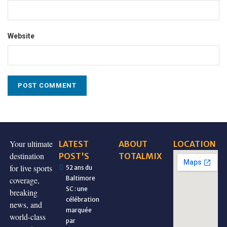
Website
Your ultimate
LATEST
ABOUT
LOCATION
destination
POST'S
TOTALMIX
for live sports
52 ans du
Baltimore
coverage,
SC : une
breaking
célébration
news, and
marquée
world-class
par