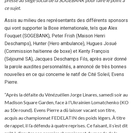
presse au siège social de la SOGEBANK pour faire le point à
ce sujet.
Assis au milieu des représentants des différents sponsors
qui vont supporter la Boxe internationale, tels que Alex
Fouquet (SOGEBANK), Peter Frish (Maison Henri
Deschamps), Hunter (Hero ambulance), Hugues Josué
(Commission haïtienne de boxe) et Kenty François
(Séjourné SA), Jacques Deschamps Fils, après avoir donné
la parole auxdites personnalités, a annoncé de très bonnes
nouvelles en ce qui concerne le natif de Cité Soleil, Evens
Pierre.
“Après la défaite du Vénézuélien Jorge Linares, samedi soir au
Madison Square Garden, face à l’Ukrainien Lomatchenko (KO
au 10e round). Evens Pierre a dû laisser vacant son titre,
acquis au championnat FEDELATIN des poids légers. À titre
de rappel, il l’a défendu à quatre reprises. Ce faisant, il s’est dit