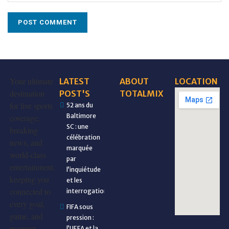
Your ultimate
LATEST
ABOUT
LOCATION
destination
POST'S
TOTALMIX
for live sports
52 ans du
Baltimore
coverage,
SC : une
breaking
célébration
news, and
marquée
world-class
par
entertainment,
l’inquiétude
keeping you
et les
connected to
interrogations
every goal,
FIFA sous
game, and
pression :
moment.
l’UEFA et la