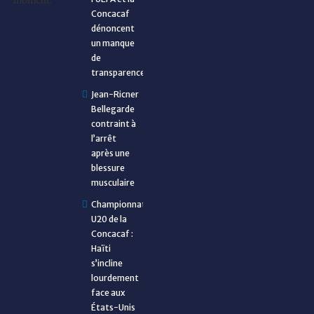
Concacaf
dénoncent
un manque
de
transparence
Jean-Ricner
Bellegarde
contraint à
l’arrêt
après une
blessure
musculaire
Championnat
U20 de la
Concacaf :
Haïti
s’incline
lourdement
face aux
États-Unis