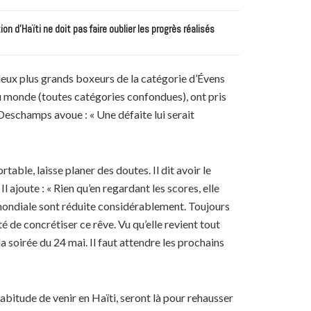
n d’Haïti ne doit pas faire oublier les progrès réalisés
deux plus grands boxeurs de la catégorie d’Évens
u monde (toutes catégories confondues), ont pris
Deschamps avoue : « Une défaite lui serait
table, laisse planer des doutes. Il dit avoir le
ajoute : « Rien qu’en regardant les scores, elle
 mondiale sont réduite considérablement. Toujours
é de concrétiser ce rêve. Vu qu’elle revient tout
la soirée du 24 mai. Il faut attendre les prochains
’habitude de venir en Haïti, seront là pour rehausser