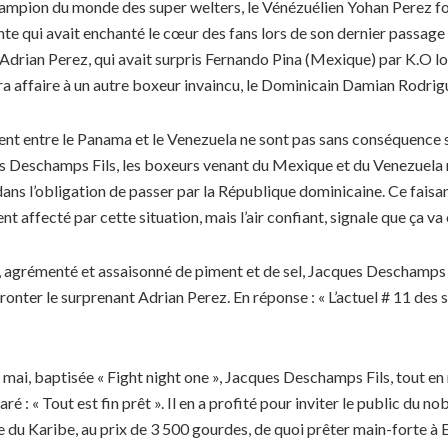
 champion du monde des super welters, le Vénézuélien Yohan Perez foul
e qui avait enchanté le cœur des fans lors de son dernier passage 
Adrian Perez, qui avait surpris Fernando Pina (Mexique) par K.O lor
ura affaire à un autre boxeur invaincu, le Dominicain Damian Rodrig
ment entre le Panama et le Venezuela ne sont pas sans conséquence su
s Deschamps Fils, les boxeurs venant du Mexique et du Venezuela 
ent dans l’obligation de passer par la République dominicaine. Ce faisan
 affecté par cette situation, mais l’air confiant, signale que ça v
 agrémenté et assaisonné de piment et de sel, Jacques Deschamps Fi
onter le surprenant Adrian Perez. En réponse : « L’actuel # 11 des s
mai, baptisée « Fight night one », Jacques Deschamps Fils, tout en 
« Tout est fin prêt ». Il en a profité pour inviter le public du nob
tre du Karibe, au prix de 3 500 gourdes, de quoi prêter main-forte