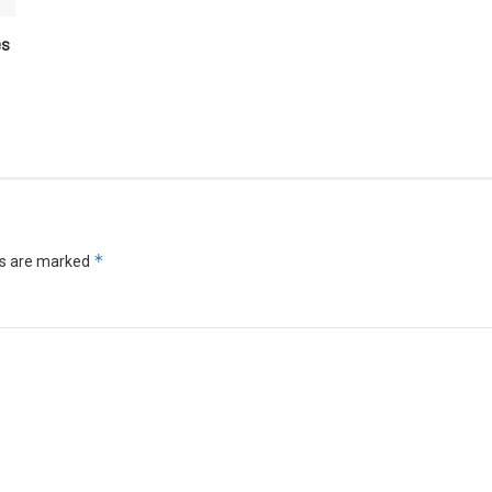
es
*
ds are marked