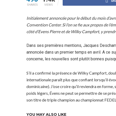
Sh
SHARES
VIEWS
Initialement annoncée pour le début du mois d’avril,
Convention Center. Si l’on se fie aux propos de l’é
côté d’Evens Pierre et de Wilky Campfort, y prendron
Dans ses premières mentions, Jacques Deschamps Fil
annoncée dans un premier temps en avril. A ce sujet
concerne, les nouvelles sont plutôt bonnes puisqu’
S’il a confirmé la présence de Wilky Campfort, dou
internationale paraît plus que confiant lorsqu’il évo
dominicaine). J’ose croire qu’il reviendra en forme,
poids légers, Évens ne peut se permettre de se présen
son titre de triple champion au championnat FEDELA
YOU MAY ALSO LIKE