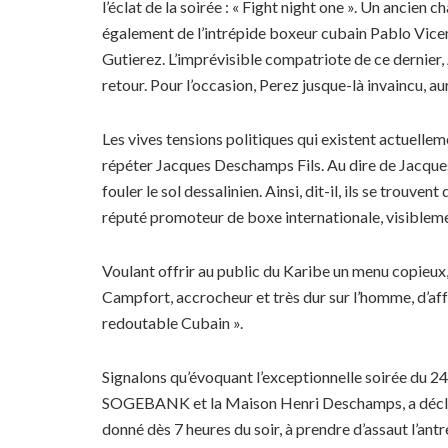
l’éclat de la soirée : « Fight night one ». Un ancien
également de l’intrépide boxeur cubain Pablo Vicent
Gutierez. L’imprévisible compatriote de ce dernier, 
retour. Pour l’occasion, Perez jusque-là invaincu, a
Les vives tensions politiques qui existent actuelle
répéter Jacques Deschamps Fils. Au dire de Jacque
fouler le sol dessalinien. Ainsi, dit-il, ils se trouv
réputé promoteur de boxe internationale, visiblement
Voulant offrir au public du Karibe un menu copieux,
Campfort, accrocheur et très dur sur l’homme, d’affr
redoutable Cubain ».
Signalons qu’évoquant l’exceptionnelle soirée du 24 
SOGEBANK et la Maison Henri Deschamps, a déclaré : 
donné dès 7 heures du soir, à prendre d’assaut l’an