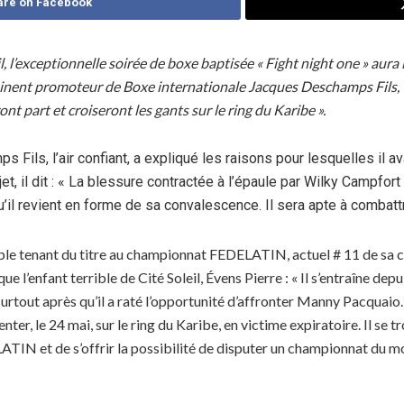
are on Facebook
 l’exceptionnelle soirée de boxe baptisée « Fight night one » aura 
minent promoteur de Boxe internationale Jacques Deschamps Fils, « 
t part et croiseront les gants sur le ring du Karibe ».
s, l’air confiant, a expliqué les raisons pour lesquelles il avai
, il dit : « La blessure contractée à l’épaule par Wilky Campfort 
il revient en forme de sa convalescence. Il sera apte à combattre
ble tenant du titre au championnat FEDELATIN, actuel # 11 de sa ca
que l’enfant terrible de Cité Soleil, Évens Pierre : « Il s’entraîne 
 surtout après qu’il a raté l’opportunité d’affronter Manny Pacquaio
ter, le 24 mai, sur le ring du Karibe, en victime expiratoire. Il se
TIN et de s’offrir la possibilité de disputer un championnat du m