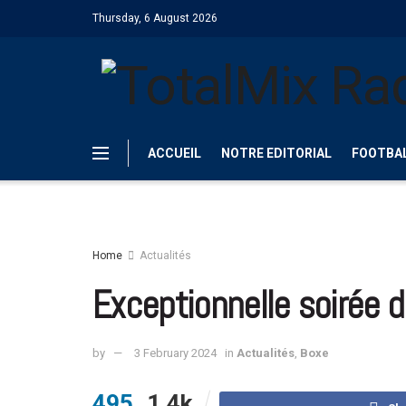
Thursday, 6 August 2026
ACCUEIL
NOTRE EDITORIAL
FOOTBA
Home
Actualités
Exceptionnelle soirée d
by
3 February 2024
in
Actualités
,
Boxe
495
1.4k