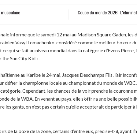
e musculaire
Coupe du monde 2026 : L’éliminatio
ionale informe que le samedi 12 mai au Madison Square Gaden, les 
’Ukrainien Vasyl Lomachenko, considéré comme le meilleur boxeur d
ce qui se fait au niveau mondial dans la catégorie d’Evens Pierre, 
r the Sun City Kid ».
 haïtienne au Karibe le 24 mai, Jacques Deschamps Fils, l’air inconfor
our défier la championne locale au championnat du monde de WBC. Il 
 catégorie. Cependant, les chances de la voir prendre la couronne
nde de la WBA. En venant au pays, elle s’offrira une belle possibilit
e les gants, on n’est pas certain qu’elle accepterait de participer à 
rs de la boxe de la zone, certains d’entre eux, précise-t-il, ayant l