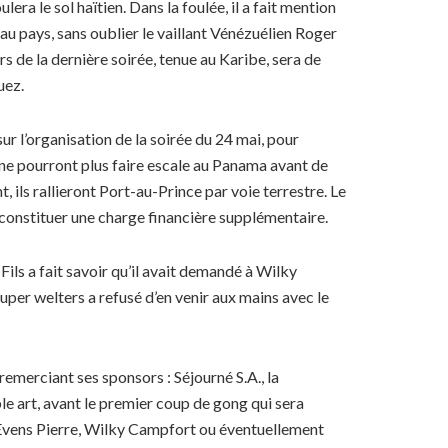
era le sol haïtien. Dans la foulée, il a fait mention
au pays, sans oublier le vaillant Vénézuélien Roger
s de la dernière soirée, tenue au Karibe, sera de
uez.
r l’organisation de la soirée du 24 mai, pour
ne pourront plus faire escale au Panama avant de
t, ils rallieront Port-au-Prince par voie terrestre. Le
a constituer une charge financière supplémentaire.
ls a fait savoir qu’il avait demandé à Wilky
uper welters a refusé d’en venir aux mains avec le
remerciant ses sponsors : Séjourné S.A., la
le art, avant le premier coup de gong qui sera
 à Evens Pierre, Wilky Campfort ou éventuellement