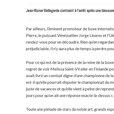
Jean-Ricner Bellegarde contraint à l’arrêt après une blessur
Par ailleurs, l’éminent promoteur de boxe internat
Pierre, le puissant Vénézuélien Jorge Linares et l
rendez-vous pour en découdre. Rien qu’en regardant 
préjudiciable. Il n’y aura plus de temps à perdre pou
Pour ce qui est de la présence de la reine de la boxe
regret de voir Melissa Saint-Vil aller en Finlande p
avait livré un combat digne d’une championne de la
est-il qu’elle pourrait disputer le championnat du mo
juste de vacances et qu’elle vient à peine de reprendr
jours pour qu’on ait une réponse exacte là-dessus ».
Toute une pléiade de stars du noble art, grands espoi