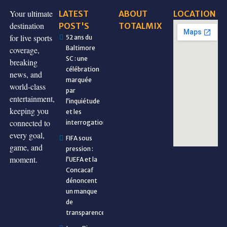
Your ultimate
LATEST
ABOUT
LOCATION
destination
POST'S
TOTALMIX
for live sports
52 ans du
Baltimore
coverage,
SC : une
breaking
célébration
news, and
marquée
world-class
par
entertainment,
l’inquiétude
keeping you
et les
connected to
interrogations
every goal,
FIFA sous
game, and
pression :
moment.
l’UEFA et la
Concacaf
dénoncent
un manque
de
transparence