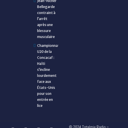
Jean-Ricner
Bellegarde
contraint à
l’arrêt
après une
blessure
musculaire
Championnat
U20 de la
Concacaf :
Haïti
s’incline
lourdement
face aux
États-Unis
pour son
entrée en
lice
© 2024 Totalmix Radio –