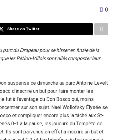
0
Share on Twitter
u parc du Drapeau pour se hisser en finale de la
que les Pétion-Villois sont allés composter leur
t son suspense ce dimanche au parc Antoine Levelt
osco d’inscrire un but pour faire monter les
tie fut à l’avantage du Don Bosco qui, moins
oncentrer sur son sujet. Nael Wollofsky Élysée se
Bosco et compliquer encore plus la tâche aux St-
 Menés 0-1 à la pause, les joueurs du Tempête se
. Ils sont parvenus en effet à inscrire un but et
ache un nul 1-1 et tire bénéfice du but marqué à