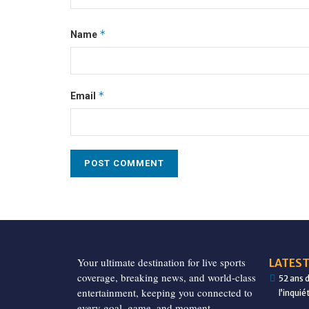
*
Name
*
Email
Your ultimate destination for live sports
LATEST
coverage, breaking news, and world-class
52 ans 
entertainment, keeping you connected to
l’inqui
every goal, game, and moment.