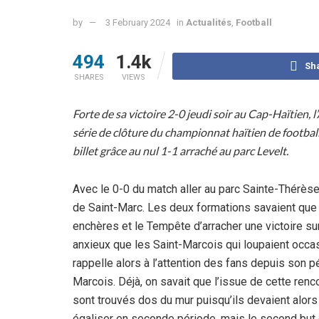
by
3 February 2024
in
Actualités
,
Football
494
1.4k
Sh
SHARES
VIEWS
Forte de sa victoire 2-0 jeudi soir au Cap-Haïtien, 
série de clôture du championnat haïtien de football
billet grâce au nul 1-1 arraché au parc Levelt.
Avec le 0-0 du match aller au parc Sainte-Thérès
de Saint-Marc. Les deux formations savaient que la
enchères et le Tempête d’arracher une victoire sur
anxieux que les Saint-Marcois qui loupaient occa
rappelle alors à l’attention des fans depuis son 
Marcois. Déjà, on savait que l’issue de cette ren
sont trouvés dos du mur puisqu’ils devaient alors 
égaliser en seconde période, mais le second but q