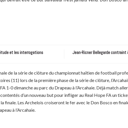
étude et les interrogations
Jean-Ricner Bellegarde contraint 
a finale de la série de clôture du championnat haïtien de football p
toires (11) lors de la première phase de la série de clôture, l’Arcah
A 1-0 dimanche au parc du Drapeau à l’Arcahaie. Déjà match aller, 
contentés d’un nouveau but pour infliger au Real Hope FA un ticket 
la finale. Les Archelois croiseront le fer avec le Don Bosco en fin
apeau à l’Arcahaie.