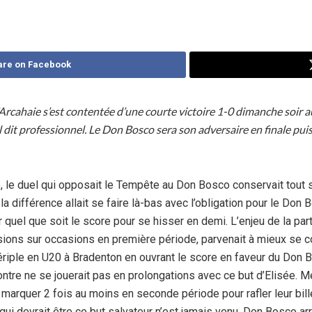
are on Facebook
l’Arcahaie s’est contentée d’une courte victoire 1-0 dimanche soir a
 dit professionnel. Le Don Bosco sera son adversaire en finale puis
e, le duel qui opposait le Tempête au Don Bosco conservait tou
 différence allait se faire là-bas avec l’obligation pour le Don B
 quel que soit le score pour se hisser en demi. L’enjeu de la par
sions sur occasions en première période, parvenait à mieux se c
périple en U20 à Bradenton en ouvrant le score en faveur du Don 
contre ne se jouerait pas en prolongations avec ce but d’Elisée.
marquer 2 fois au moins en seconde période pour rafler leur billet
ui devrait être ce but salvateur n’est jamais venu. Don Bosco arr