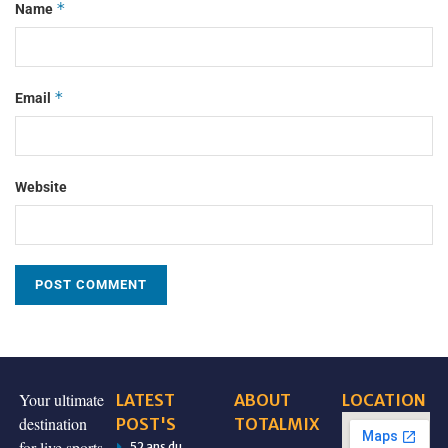
*
Name
*
Email
Website
Your ultimate
LATEST
ABOUT
LOCATION
destination
POST'S
TOTALMIX
for live sports
52 ans du