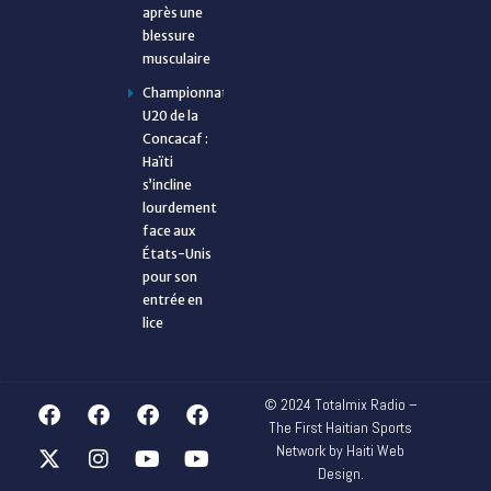
après une
blessure
musculaire
Championnat
U20 de la
Concacaf :
Haïti
s’incline
lourdement
face aux
États-Unis
pour son
entrée en
lice
© 2024 Totalmix Radio –
The First Haitian Sports
Network by Haiti Web
Design.