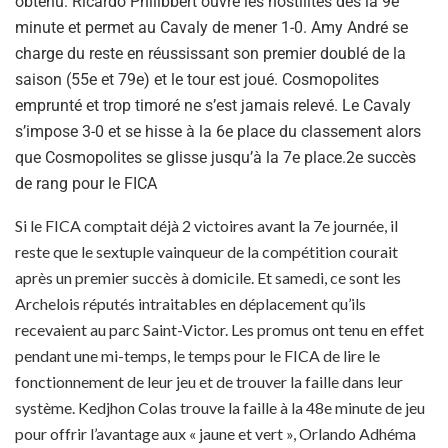
obtenu. Ricardo Philibbert ouvre les hostilités dès la 9e
minute et permet au Cavaly de mener 1-0. Amy André se
charge du reste en réussissant son premier doublé de la
saison (55e et 79e) et le tour est joué. Cosmopolites
emprunté et trop timoré ne s’est jamais relevé. Le Cavaly
s’impose 3-0 et se hisse à la 6e place du classement alors
que Cosmopolites se glisse jusqu’à la 7e place.2e succès
de rang pour le FICA
Si le FICA comptait déjà 2 victoires avant la 7e journée, il
reste que le sextuple vainqueur de la compétition courait
après un premier succès à domicile. Et samedi, ce sont les
Archelois réputés intraitables en déplacement qu’ils
recevaient au parc Saint-Victor. Les promus ont tenu en effet
pendant une mi-temps, le temps pour le FICA de lire le
fonctionnement de leur jeu et de trouver la faille dans leur
système. Kedjhon Colas trouve la faille à la 48e minute de jeu
pour offrir l’avantage aux « jaune et vert », Orlando Adhéma