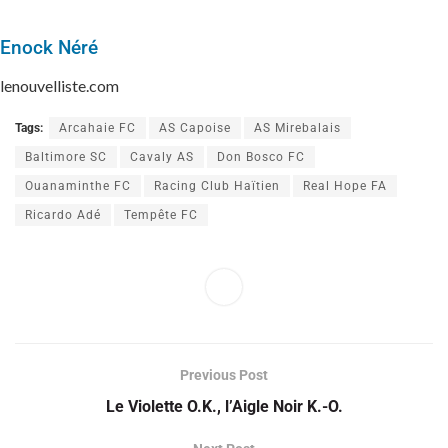
Enock Néré
lenouvelliste.com
Tags:
Arcahaie FC
AS Capoise
AS Mirebalais
Baltimore SC
Cavaly AS
Don Bosco FC
Ouanaminthe FC
Racing Club Haïtien
Real Hope FA
Ricardo Adé
Tempête FC
Previous Post
Le Violette O.K., l’Aigle Noir K.-O.