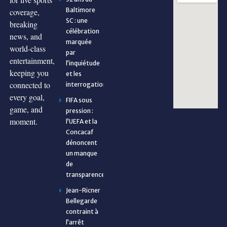
Baltimore
coverage,
SC : une
breaking
célébration
news, and
marquée
world-class
par
entertainment,
l’inquiétude
keeping you
et les
connected to
interrogations
every goal,
FIFA sous
game, and
pression :
moment.
l’UEFA et la
Concacaf
dénoncent
un manque
de
transparence
Jean-Ricner
Bellegarde
contraint à
l’arrêt